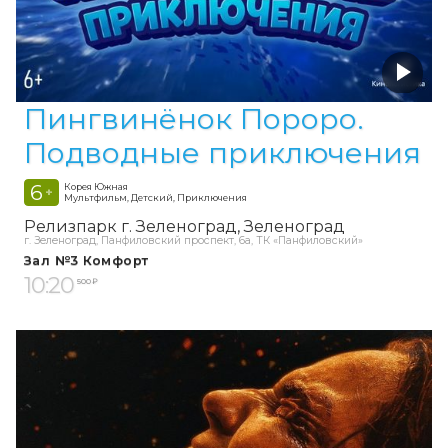
Пингвинёнок Пороро.
Подводные приключения
6
Корея Южная
+
Мультфильм, Детский, Приключения
Релизпарк г. Зеленоград
Зеленоград
г. Зеленоград, Панфиловский проспект, 6а, ТК «Панфиловский»
Зал №3 Комфорт
10:20
500 ₽