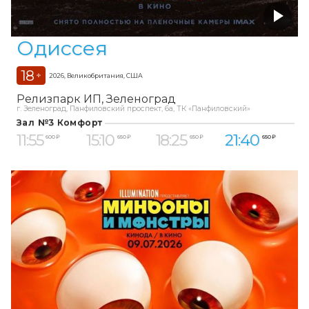
Одиссея
18
+
2026, Великобритания, США
Релизпарк ИП
Зеленоград
г. Зеленоград, Панфиловский проспект, 6а, ТК «Панфиловский»
Зал №3 Комфорт
11:55
15:10
18:25
21:40
600 ₽
650 ₽
650 ₽
650 ₽