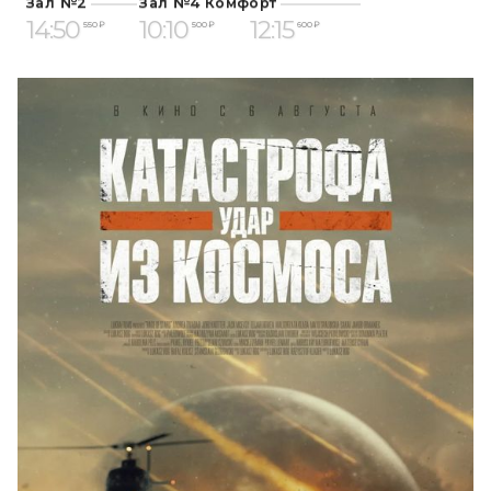
Зал №2
Зал №4 Комфорт
14:50
10:10
12:15
550 ₽
500 ₽
600 ₽