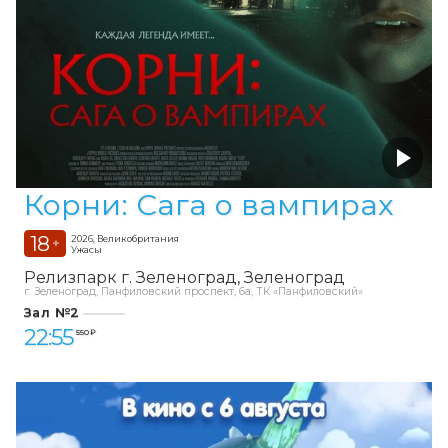
Корни: Сага о вампирах
18
2026, Великобритания
+
Ужасы
Релизпарк г. Зеленоград
Зеленоград
г. Зеленоград, Панфиловский проспект, 6а, ТК «Панфиловский»
Зал №2
22:55
550 ₽