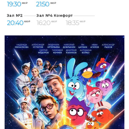
19:30
21:50
650 ₽
650 ₽
Зал №2
Зал №4 Комфорт
20:40
16:20
18:35
600 ₽
650 ₽
650 ₽