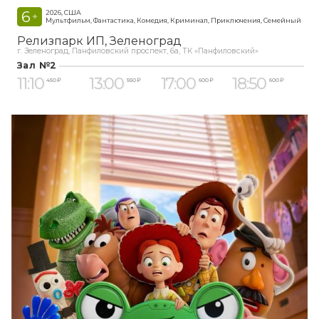
6
2026, США
+
Мультфильм, Фантастика, Комедия, Криминал, Приключения, Семейный
Релизпарк ИП
Зеленоград
г. Зеленоград, Панфиловский проспект, 6а, ТК «Панфиловский»
Зал №2
11:10
13:00
17:00
18:50
450 ₽
550 ₽
600 ₽
600 ₽