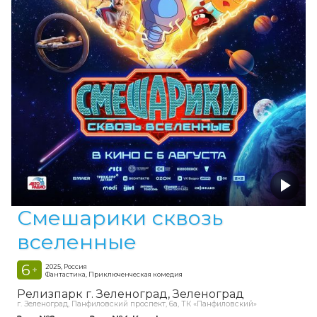
Смешарики сквозь
вселенные
6
2025, Россия
+
Фантастика, Приключенческая комедия
Релизпарк г. Зеленоград
Зеленоград
г. Зеленоград, Панфиловский проспект, 6а, ТК «Панфиловский»