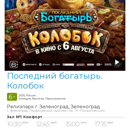
Последний богатырь.
Колобок
6
2026, Россия
+
Комедия, Фэнтези, Приключения
Релизпарк г. Зеленоград
Зеленоград
г. Зеленоград, Панфиловский проспект, 6а, ТК «Панфиловский»
Зал №1 Комфорт
10:30
12:45
15:00
17:15
500 ₽
600 ₽
650 ₽
650 ₽