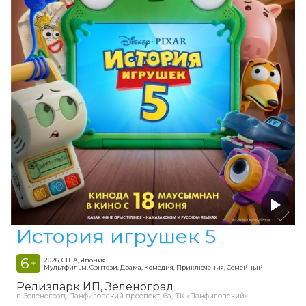
История игрушек 5
6
2026, США, Япония
+
Мультфильм, Фэнтези, Драма, Комедия, Приключения, Семейный
Релизпарк ИП
Зеленоград
г. Зеленоград, Панфиловский проспект, 6а, ТК «Панфиловский»