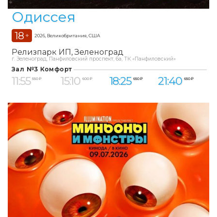
Одиссея
18
+
2026, Великобритания, США
Релизпарк ИП
Зеленоград
г. Зеленоград, Панфиловский проспект, 6а, ТК «Панфиловский»
Зал №3 Комфорт
11:55
15:10
18:25
21:40
550 ₽
600 ₽
650 ₽
650 ₽