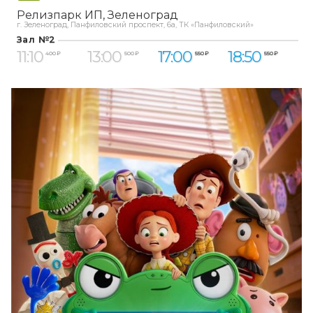
Релизпарк ИП
Зеленоград
г. Зеленоград, Панфиловский проспект, 6а, ТК «Панфиловский»
Зал №2
11:10
13:00
17:00
18:50
400 ₽
500 ₽
550 ₽
550 ₽