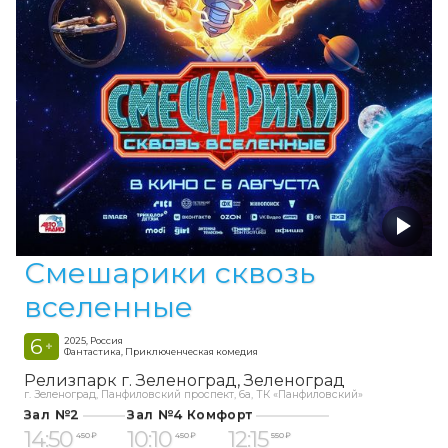
Смешарики сквозь
вселенные
6
2025, Россия
+
Фантастика, Приключенческая комедия
Релизпарк г. Зеленоград
Зеленоград
г. Зеленоград, Панфиловский проспект, 6а, ТК «Панфиловский»
Зал №2
Зал №4 Комфорт
14:50
10:10
12:15
450 ₽
450 ₽
550 ₽