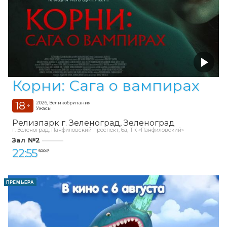
Корни: Сага о вампирах
18
2026, Великобритания
+
Ужасы
Релизпарк г. Зеленоград
Зеленоград
г. Зеленоград, Панфиловский проспект, 6а, ТК «Панфиловский»
Зал №2
22:55
500 ₽
ПРЕМЬЕРА