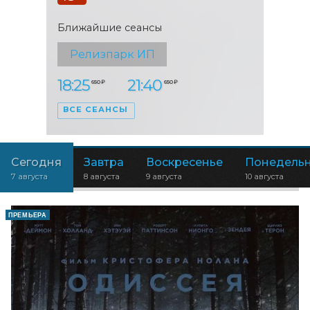
Ближайшие сеансы
Релизпарк ИП
18:25
21:40
650 ₽
650 ₽
ВСЕ СЕАНСЫ
Сегодня
Завтра
Воскресенье
Понедель
7 августа
8 августа
9 августа
10 августа
ПРЕМЬЕРА