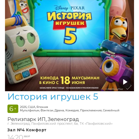
История игрушек 5
6
2026, США, Япония
+
Мультфильм, Фэнтези, Драма, Комедия, Приключения, Семейный
Релизпарк ИП
Зеленоград
г. Зеленоград, Панфиловский проспект, 6а, ТК «Панфиловский»
Зал №4 Комфорт
14:20
550 ₽