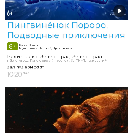
Пингвинёнок Пороро.
Подводные приключения
6
Корея Южная
+
Мультфильм, Детский, Приключения
Релизпарк г. Зеленоград
Зеленоград
г. Зеленоград, Панфиловский проспект, 6а, ТК «Панфиловский»
Зал №3 Комфорт
10:20
450 ₽