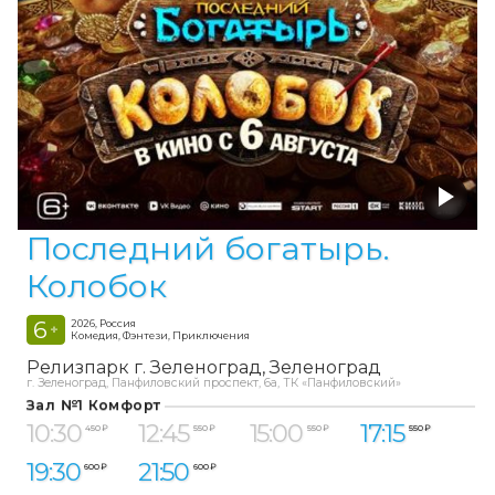
Последний богатырь.
Колобок
6
2026, Россия
+
Комедия, Фэнтези, Приключения
Релизпарк г. Зеленоград
Зеленоград
г. Зеленоград, Панфиловский проспект, 6а, ТК «Панфиловский»
Зал №1 Комфорт
10:30
12:45
15:00
17:15
450 ₽
550 ₽
550 ₽
550 ₽
19:30
21:50
600 ₽
600 ₽