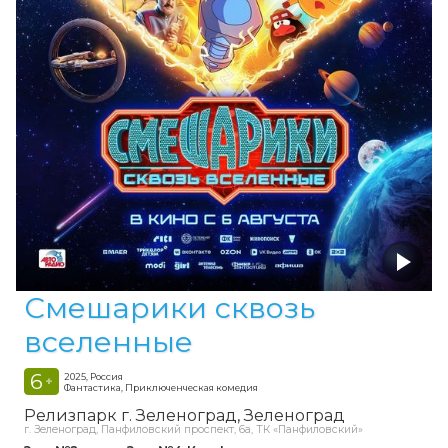
Смешарики сквозь
вселенные
6
2025, Россия
+
Фантастика, Приключенческая комедия
Релизпарк г. Зеленоград
Зеленоград
г. Зеленоград, Панфиловский проспект, 6а, ТК «Панфиловский»