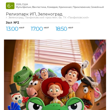
6
2026, США
+
Мультфильм, Фантастика, Комедия, Криминал, Приключения, Семейный
Релизпарк ИП
Зеленоград
г. Зеленоград, Панфиловский проспект, 6а, ТК «Панфиловский»
Зал №2
13:00
17:00
18:50
400 ₽
450 ₽
450 ₽