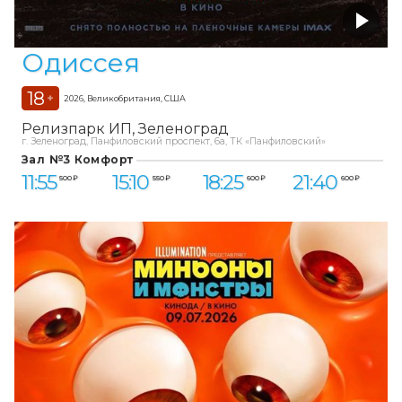
Одиссея
18
+
2026, Великобритания, США
Релизпарк ИП
Зеленоград
г. Зеленоград, Панфиловский проспект, 6а, ТК «Панфиловский»
Зал №3 Комфорт
11:55
15:10
18:25
21:40
500 ₽
550 ₽
600 ₽
600 ₽