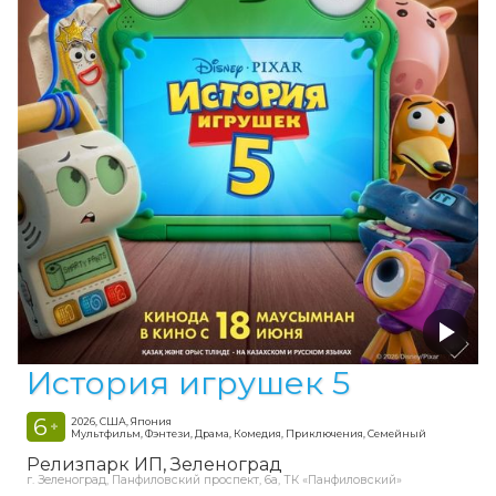
История игрушек 5
6
2026, США, Япония
+
Мультфильм, Фэнтези, Драма, Комедия, Приключения, Семейный
Релизпарк ИП
Зеленоград
г. Зеленоград, Панфиловский проспект, 6а, ТК «Панфиловский»