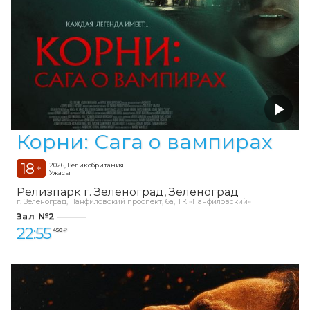
Корни: Сага о вампирах
18
2026, Великобритания
+
Ужасы
Релизпарк г. Зеленоград
Зеленоград
г. Зеленоград, Панфиловский проспект, 6а, ТК «Панфиловский»
Зал №2
22:55
450 ₽