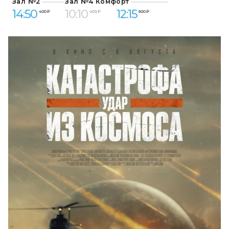
Зал №2
Зал №4 Комфорт
14:50
10:10
12:15
400 ₽
400 ₽
500 ₽