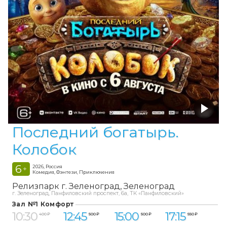
Последний богатырь.
Колобок
6
2026, Россия
+
Комедия, Фэнтези, Приключения
Релизпарк г. Зеленоград
Зеленоград
г. Зеленоград, Панфиловский проспект, 6а, ТК «Панфиловский»
Зал №1 Комфорт
10:30
12:45
15:00
17:15
400 ₽
500 ₽
500 ₽
550 ₽