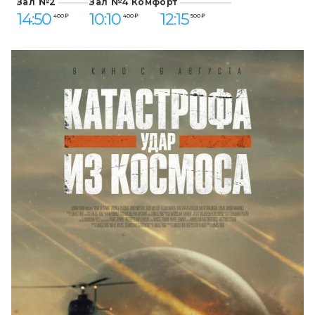
Зал №2
Зал №4 Комфорт
14:50
10:10
12:15
400 ₽
400 ₽
500 ₽