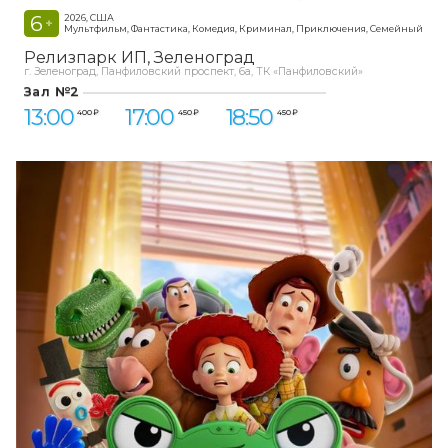
6
2026, США
+
Мультфильм, Фантастика, Комедия, Криминал, Приключения, Семейный
Релизпарк ИП
Зеленоград
г. Зеленоград, Панфиловский проспект, 6а, ТК «Панфиловский»
Зал №2
13:00
17:00
18:50
400 ₽
450 ₽
450 ₽