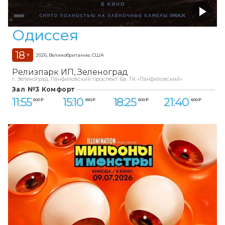
Одиссея
18
+
2026, Великобритания, США
Релизпарк ИП
Зеленоград
г. Зеленоград, Панфиловский проспект, 6а, ТК «Панфиловский»
Зал №3 Комфорт
11:55
15:10
18:25
21:40
500 ₽
550 ₽
600 ₽
600 ₽