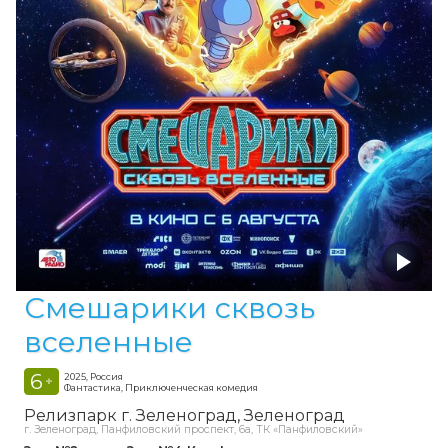
Смешарики сквозь
вселенные
6
2025, Россия
+
Фантастика, Приключенческая комедия
Релизпарк г. Зеленоград
Зеленоград
г. Зеленоград, Панфиловский проспект, 6а, ТК «Панфиловский»