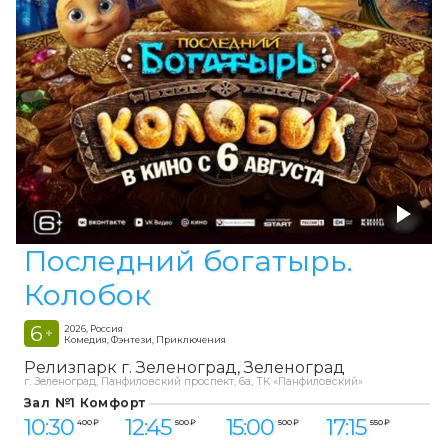
Последний богатырь.
Колобок
6
2026, Россия
+
Комедия, Фэнтези, Приключения
Релизпарк г. Зеленоград
Зеленоград
г. Зеленоград, Панфиловский проспект, 6а, ТК «Панфиловский»
Зал №1 Комфорт
10:30
12:45
15:00
17:15
400 ₽
500 ₽
500 ₽
550 ₽