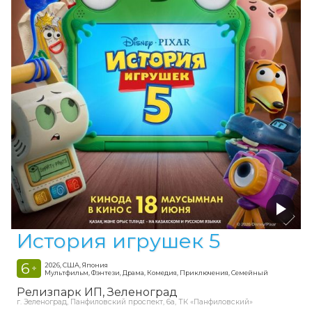
История игрушек 5
6
2026, США, Япония
+
Мультфильм, Фэнтези, Драма, Комедия, Приключения, Семейный
Релизпарк ИП
Зеленоград
г. Зеленоград, Панфиловский проспект, 6а, ТК «Панфиловский»