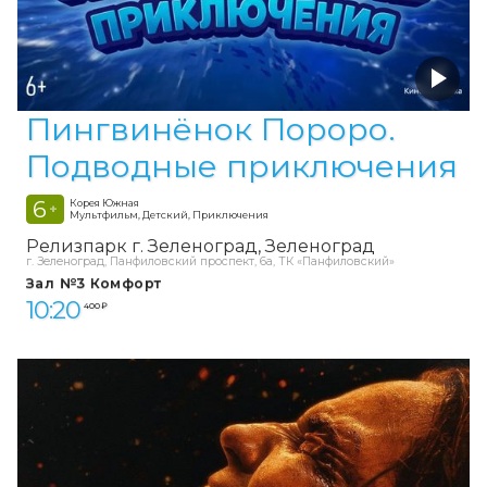
Пингвинёнок Пороро.
Подводные приключения
6
Корея Южная
+
Мультфильм, Детский, Приключения
Релизпарк г. Зеленоград
Зеленоград
г. Зеленоград, Панфиловский проспект, 6а, ТК «Панфиловский»
Зал №3 Комфорт
10:20
400 ₽