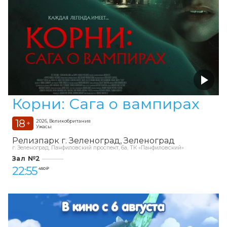
Корни: Сага о вампирах
18
2026, Великобритания
+
Ужасы
Релизпарк г. Зеленоград
Зеленоград
г. Зеленоград, Панфиловский проспект, 6а, ТК «Панфиловский»
Зал №2
22:55
450 ₽