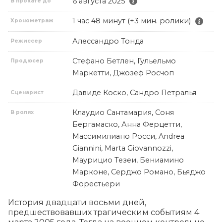
6 августа 2025
В прокате до
1 час 48 минут (+3 мин. ролики)
Хронометраж
Алессандро Тонда
Режиссер
Стефано Бетлен, Гульельмо
Продюсер
Маркетти, Джозеф Росчоп
Давиде Коско, Сандро Петралья
Сценарист
Клаудио Сантамария, Соня
В ролях
Бергамаско, Анна Ферцетти,
Массимилиано Росси, Andrea
Giannini, Marta Giovannozzi,
Маурицио Тезеи, Бениамино
Марконе, Серджо Романо, Бьяджо
Форестьери
История двадцати восьми дней, 
предшествовавших трагическим событиям 4 