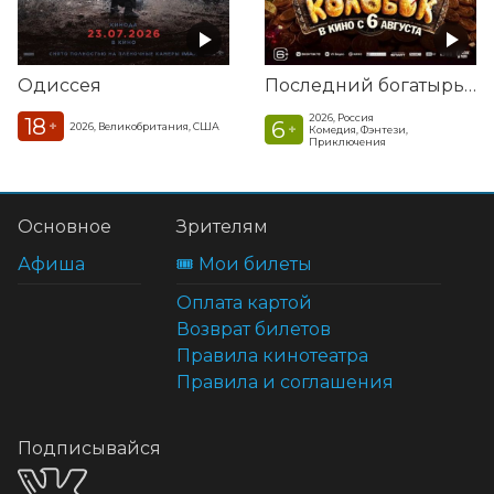
Одиссея
Последний богатырь. Колобок
2026, Россия
18
6
+
2026, Великобритания, США
+
Комедия, Фэнтези,
Приключения
Основное
Зрителям
Афиша
🎟️ Мои билеты
Оплата картой
Возврат билетов
Правила кинотеатра
Правила и соглашения
Подписывайся