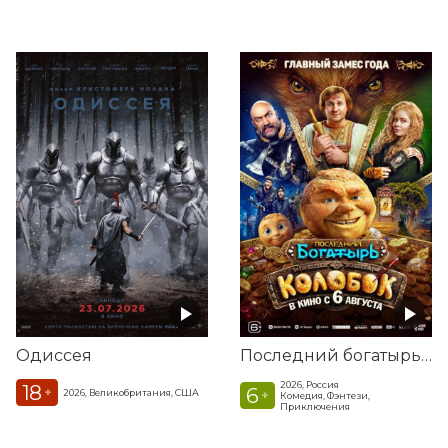
Одиссея
Последний богатырь. Колобок
2026, Россия
18
6
+
2026, Великобритания, США
+
Комедия, Фэнтези,
Приключения