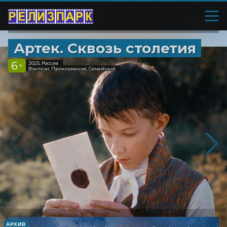
Артек. Сквозь столетия
6
2025, Россия
+
Фэнтези, Приключения, Семейный
АРХИВ