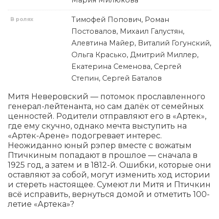
Мария Милюкова
Тимофей Попович, Роман
В ролях
Постовалов, Михаил Галустян,
Алевтина Майер, Виталий Гогунский,
Ольга Красько, Дмитрий Миллер,
Екатерина Семенова, Сергей
Степин, Сергей Баталов
Митя Неверовский — потомок прославленного 
генерал-лейтенанта, но сам далёк от семейных 
ценностей. Родители отправляют его в «Артек», 
где ему скучно, однако мечта выступить на 
«Артек-Арене» подогревает интерес. 
Неожиданно юный рэпер вместе с вожатым 
Птичкиным попадают в прошлое — сначала в 
1925 год, а затем и в 1812-й. Ошибки, которые они 
оставляют за собой, могут изменить ход истории 
и стереть настоящее. Сумеют ли Митя и Птичкин 
всё исправить, вернуться домой и отметить 100-
летие «Артека»?