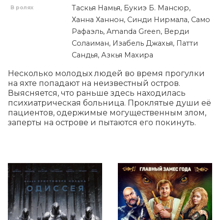
Таскья Намья, Букиэ Б. Мансюр,
В ролях
Ханна Ханнон, Синди Нирмала, Само
Рафаэль, Amanda Green, Верди
Солаиман, Изабель Джахья, Патти
Сандья, Азкья Махира
Несколько молодых людей во время прогулки 
на яхте попадают на неизвестный остров. 
Выясняется, что раньше здесь находилась 
психиатрическая больница. Проклятые души её 
пациентов, одержимые могущественным злом, 
заперты на острове и пытаются его покинуть.