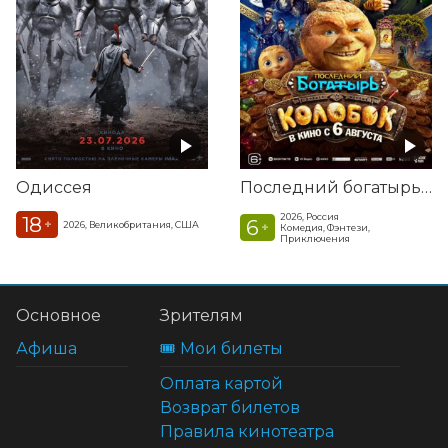
Одиссея
Последний богатырь. Колобок
2026, Россия
18
6
+
2026, Великобритания, США
+
Комедия, Фэнтези,
Приключения
Основное
Зрителям
Афиша
🎟️ Мои билеты
Оплата картой
Возврат билетов
Правила кинотеатра