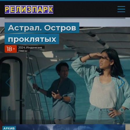
Астрал. Остров
проклятых
18
2024, Индонезия
+
Ужасы
АРХИВ