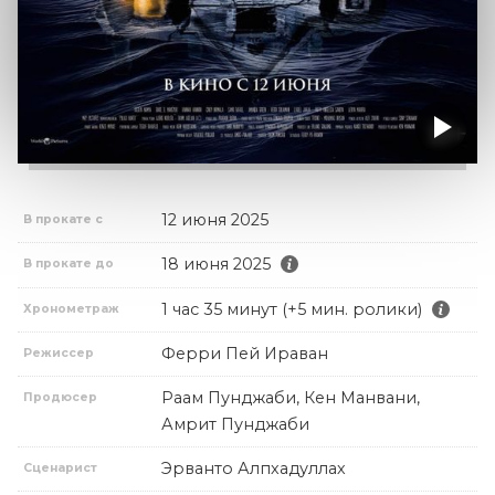
12 июня 2025
В прокате с
18 июня 2025
В прокате до
1 час 35 минут (+5 мин. ролики)
Хронометраж
Ферри Пей Ираван
Режиссер
Раам Пунджаби, Кен Манвани,
Продюсер
Амрит Пунджаби
Эрванто Алпхадуллах
Сценарист