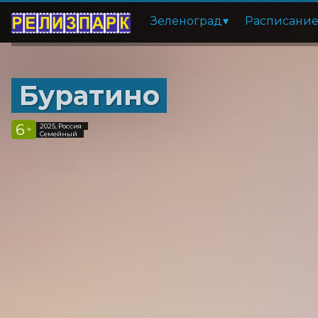
Зеленоград
Расписани
Буратино
6
2025, Россия
+
Семейный