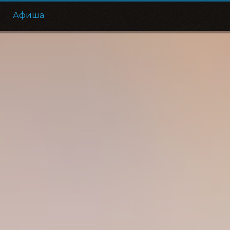
е
Афиша