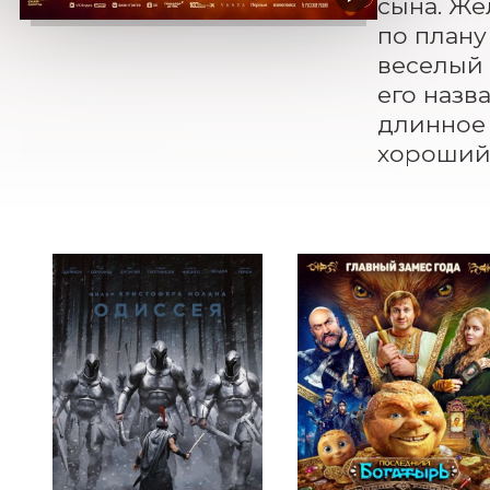
сына. Же
по плану
веселый 
его назва
длинное 
хороший 