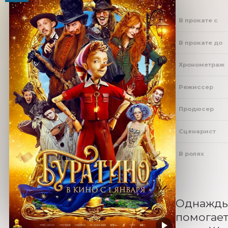
В прокате с
В прокате до
Хронометраж
Режиссер
Продюсер
Сценарист
В ролях
Однажды 
помогает