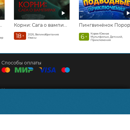
а. Удар из космоса
Корни: Сага о вампирах
Корея Южная
18
2026, Великобритания
6
+
+
Мультфильм, Детский,
лер
Ужасы
Приключения
Способы оплаты
Контакты
Касса
+7 495 500-91-78
Администрация
relizparkzel@mail.ru
Powered by
p24.app