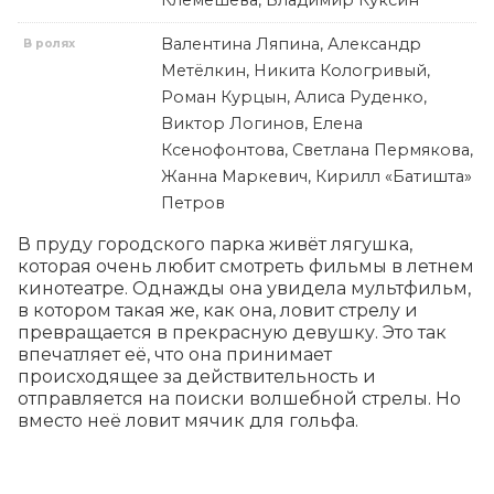
Клемешева, Владимир Куксин
Валентина Ляпина, Александр
В ролях
Метёлкин, Никита Кологривый,
Роман Курцын, Алиса Руденко,
Виктор Логинов, Елена
Ксенофонтова, Светлана Пермякова,
Жанна Маркевич, Кирилл «Батишта»
Петров
В пруду городского парка живёт лягушка, 
которая очень любит смотреть фильмы в летнем 
кинотеатре. Однажды она увидела мультфильм, 
в котором такая же, как она, ловит стрелу и 
превращается в прекрасную девушку. Это так 
впечатляет её, что она принимает 
происходящее за действительность и 
отправляется на поиски волшебной стрелы. Но 
вместо неё ловит мячик для гольфа.