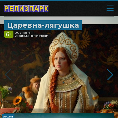
Царевна-лягушка
6
2024, Россия
+
Семейный, Приключения
АРХИВ