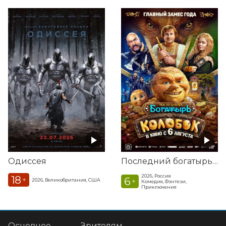
Одиссея
Последний богатырь. Колобок
2026, Россия
18
6
+
2026, Великобритания, США
+
Комедия, Фэнтези,
Приключения
Основное
Зрителям