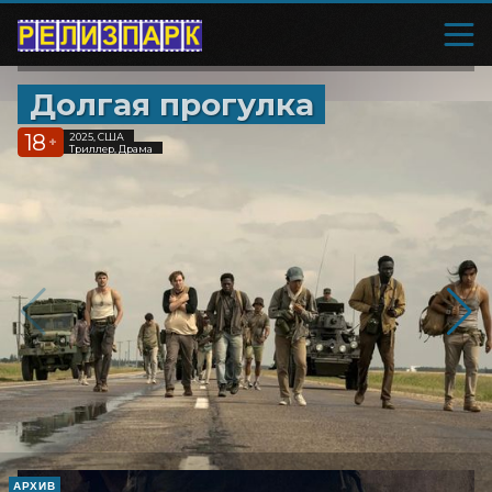
Долгая прогулка
18
2025, США
+
Триллер, Драма
АРХИВ