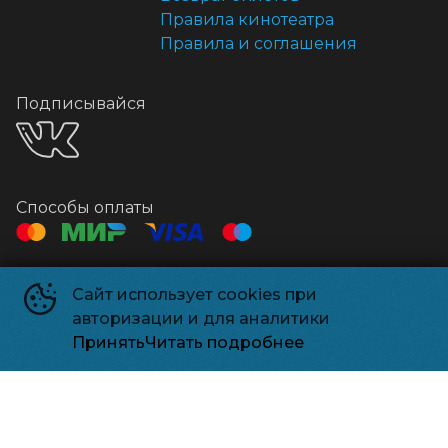
Правила кинотеатра
Правила и соглашения
Подписывайся
Способы оплаты
Контакты
Сайт использует cookies при
Касса
+7 495 500-91-78
авторизации и для аналитики
Администрация
relizparkzel@mail.ru
Принять
Читать подробнее
Релизпарк
©
2026
Powered by
p24.app