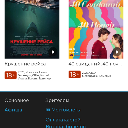
Крушение рейса
40 свиданий, 40 ночей
2026, Испания, Новая
18
2026, США
18
+
+
Зеландия, США, Китай
Мелодрама, Комедия
Ужасы, Боевик, Триллер
Основное
Зрителям
Афиша
🎟️ Мои билеты
Оплата картой
Возврат билетов