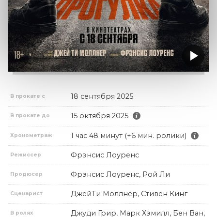
18 сентября 2025
В прокате с
15 октября 2025
В прокате до
1 час 48 минут (+6 мин. ролики)
Хронометраж
Фрэнсис Лоуренс
Режиссер
Фрэнсис Лоуренс, Рой Ли
Продюсер
ДжейТи Моллнер, Стивен Кинг
Сценарист
Джуди Грир, Марк Хэмилл, Бен Ван,
В ролях