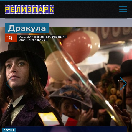
Дракула
18
2025, Великобритания, Франция
+
Ужасы, Мелодрама
АРХИВ