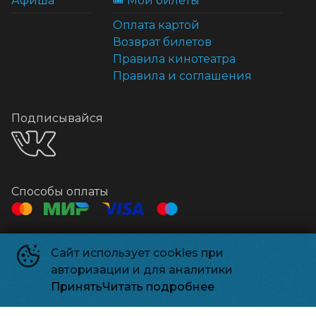
Афиша
🎟️ Мои билеты
Оплата картой
Возврат билетов
Правила кинотеатра
Правила и соглашения
Подписывайся
Способы оплаты
Контакты
Сайт использует cookies при
Касса
+7 495 500-91-78
авторизации и для аналитики
Администрация
relizparkzel@mail.ru
Принять
Читать подробнее