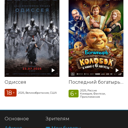
Одиссея
Последний богатырь. Колобок
2026, Россия
18
6
+
2026, Великобритания, США
+
Комедия, Фэнтези,
Приключения
Основное
Зрителям