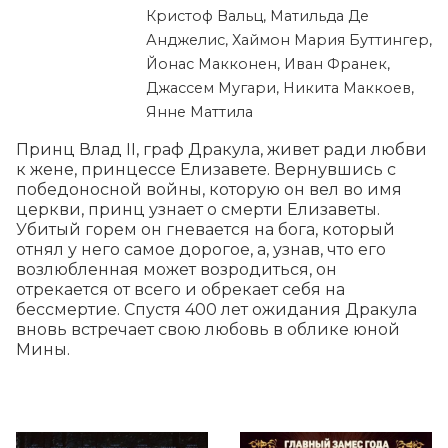
Кристоф Вальц, Матильда Де
Анджелис, Хаймон Мария Буттингер,
Йонас Макконен, Иван Франек,
Джассем Мугари, Никита Маккоев,
Янне Маттила
Принц Влад II, граф Дракула, живет ради любви 
к жене, принцессе Елизавете. Вернувшись с 
победоносной войны, которую он вел во имя 
церкви, принц узнает о смерти Елизаветы. 
Убитый горем он гневается на бога, который 
отнял у него самое дорогое, а, узнав, что его 
возлюбленная может возродиться, он 
отрекается от всего и обрекает себя на 
бессмертие. Спустя 400 лет ожидания Дракула 
вновь встречает свою любовь в облике юной 
Мины.