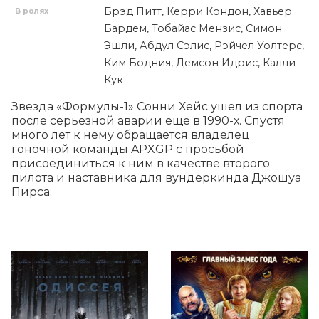
Брэд Питт, Керри Кондон, Хавьер
В ролях
Бардем, Тобайас Мензис, Симон
Эшли, Абдул Сэлис, Рэйчел Уолтерс,
Ким Бодния, Демсон Идрис, Калли
Кук
Звезда «Формулы-1» Сонни Хейс ушел из спорта 
после серьезной аварии еще в 1990-х. Спустя 
много лет к нему обращается владелец 
гоночной команды APXGP с просьбой 
присоединиться к ним в качестве второго 
пилота и наставника для вундеркинда Джошуа 
Пирса.