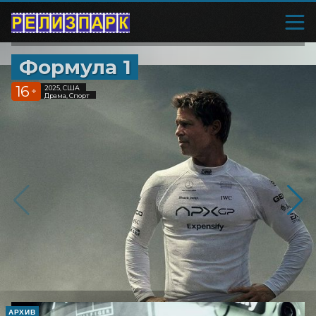
Формула 1
16
2025, США
+
Драма, Спорт
АРХИВ