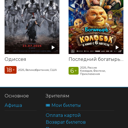
Одиссея
Последний богатырь. Колобок
2026, Россия
18
6
+
2026, Великобритания, США
+
Комедия, Фэнтези,
Приключения
Основное
Зрителям
Афиша
🎟️ Мои билеты
Оплата картой
Возврат билетов