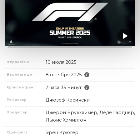
10 июля 2025
В прокате с
8 октября 2025
В прокате до
2 часа 35 минут
Хронометраж
Джозеф Косински
Режиссер
Джерри Брукхаймер, Деде Гарднер,
Продюсер
Льюис Хэмилтон
Эрен Крюгер
Сценарист