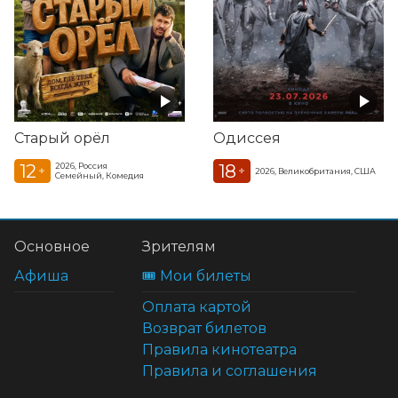
Старый орёл
Одиссея
12
18
2026, Россия
+
+
2026, Великобритания, США
Семейный, Комедия
Основное
Зрителям
Афиша
🎟️ Мои билеты
Оплата картой
Возврат билетов
Правила кинотеатра
Правила и соглашения