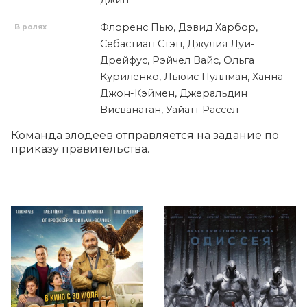
джин
Флоренс Пью, Дэвид Харбор,
В ролях
Себастиан Стэн, Джулия Луи-
Дрейфус, Рэйчел Вайс, Ольга
Куриленко, Льюис Пуллман, Ханна
Джон-Кэймен, Джеральдин
Висванатан, Уайатт Рассел
Команда злодеев отправляется на задание по 
приказу правительства.