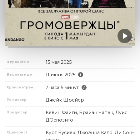
15 мая 2025
В прокате с
11 июня 2025
В прокате до
2 часа 5 минут
Хронометраж
Джейк Шрейер
Режиссер
Кевин Файги, Брайан Чапек, Луис
Продюсер
Д’Эспозито
Курт Бусиек, Джоэнна Кало, Ли Сон-
Сценарист