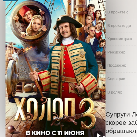
В прокате с
В прокате до
Хронометраж
Режиссер
Продюсер
Сценарист
В ролях
Супруги Л
скорее за
обращаютс