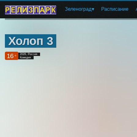
Зеленоград
Расписание
Холоп 3
16
2026, Россия
+
Комедия