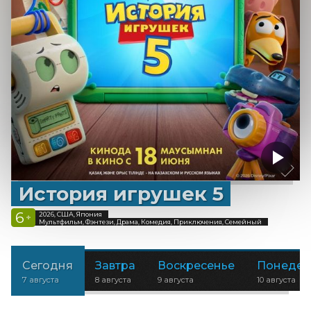
История игрушек 5
6
2026, США, Япония
+
Мультфильм, Фэнтези, Драма, Комедия, Приключения, Семейный
Сегодня
Завтра
Воскресенье
Понедел
7 августа
8 августа
9 августа
10 августа