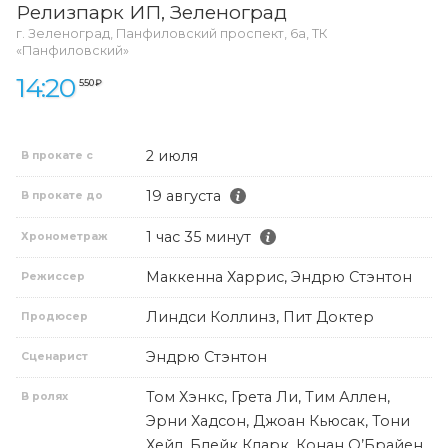
Релизпарк ИП
, Зеленоград
г. Зеленоград, Панфиловский проспект, 6а, ТК
«Панфиловский»
14:20
550 ₽
2 июля
В прокате с
19 августа
В прокате до
1 час 35 минут
Хронометраж
Маккенна Харрис, Эндрю Стэнтон
Режиссер
Линдси Коллинз, Пит Доктер
Продюсер
Эндрю Стэнтон
Сценарист
Том Хэнкс, Грета Ли, Тим Аллен,
В ролях
Эрни Хадсон, Джоан Кьюсак, Тони
Хейл, Блейк Кларк, Конан О’Брайен