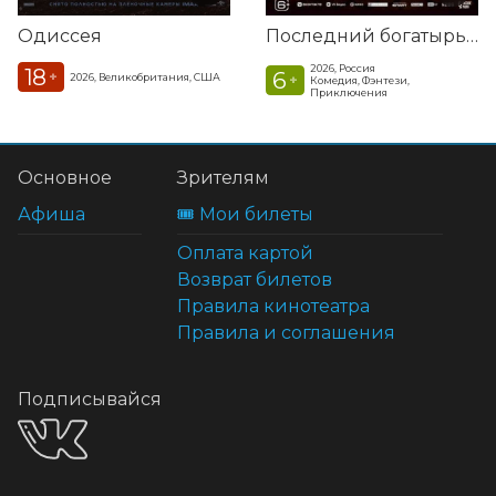
Одиссея
Последний богатырь. Колобок
2026, Россия
18
6
+
2026, Великобритания, США
+
Комедия, Фэнтези,
Приключения
Основное
Зрителям
Афиша
🎟️ Мои билеты
Оплата картой
Возврат билетов
Правила кинотеатра
Правила и соглашения
Подписывайся