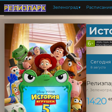
Зеленоград
Расписани
Ист
6
2026, США, 
+
Мультфильм,
Сегодня
8 августа
Релизпа
г. Зеленогр
14:20
6