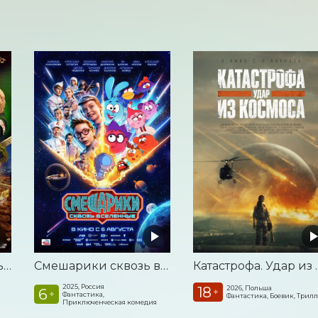
Последний богатырь. Колобок
Смешарики сквозь вселенные
Катастроф
2025, Россия
18
2026, Польша
6
+
+
Фантастика,
Фантастика, Боевик, Трил
Приключенческая комедия