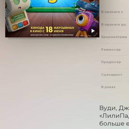
В прокате с
В прокате до
Хронометраж
Режиссер
Продюсер
Сценарист
В ролях
Вуди, Дж
«ЛилиПад
больше е