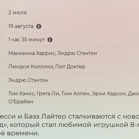
2 июля
19 августа
1 час 35 минут
Маккенна Харрис, Эндрю Стэнтон
Линдси Коллинз, Пит Доктер
Эндрю Стэнтон
Том Хэнкс, Грета Ли, Тим Аллен, Эрни Хадсон, Дж
О’Брайен
есси и Базз Лайтер сталкиваются с нов
», который стал любимой игрушкой 8-л
ё времени.