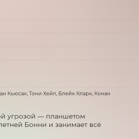
оан Кьюсак, Тони Хейл, Блейк Кларк, Конан
ой угрозой — планшетом 
етней Бонни и занимает всё 