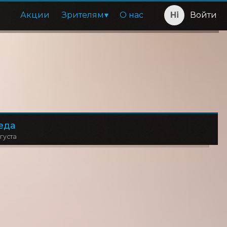
Акции
Зрителям
О нас
Войти
еда
вгуста