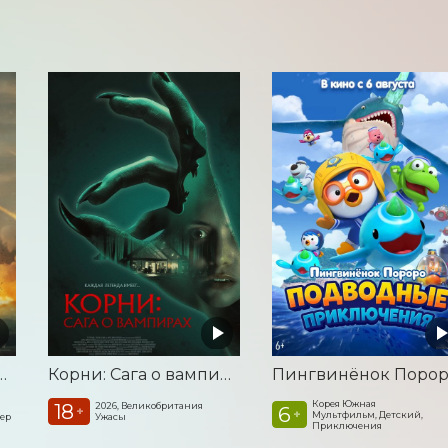
а. Удар из космоса
Корни: Сага о вампирах
Корея Южная
18
2026, Великобритания
6
+
+
Мультфильм, Детский,
лер
Ужасы
Приключения