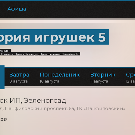
е
Афиша
ория игрушек 5
Япония
 Фэнтези, Драма, Комедия, Приключения, Семейный
Завтра
Понедельник
Вторник
Ср
9 августа
10 августа
11 августа
12 а
рк ИП
, Зеленоград
ад, Панфиловский проспект, 6а, ТК «Панфиловский»
50 ₽