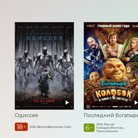
Одиссея
2026, Россия
18
6
+
2026, Великобритания, США
+
Комедия, Фэнтези,
Приключения