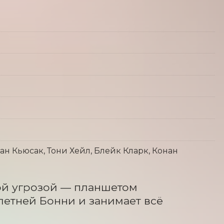
оан Кьюсак, Тони Хейл, Блейк Кларк, Конан
ой угрозой — планшетом 
етней Бонни и занимает всё 