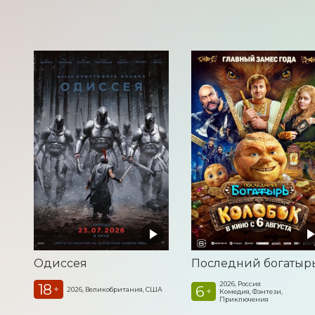
Одиссея
2026, Россия
18
6
+
2026, Великобритания, США
+
Комедия, Фэнтези,
Приключения