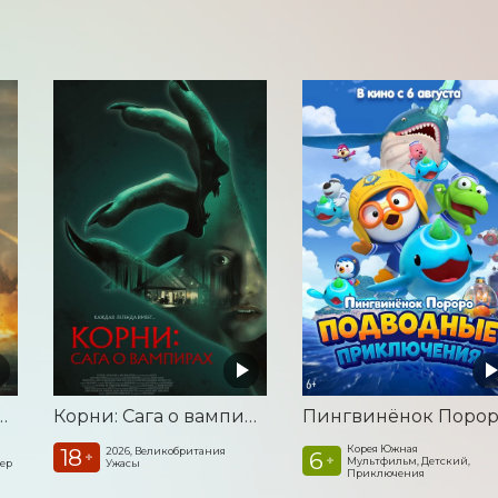
а. Удар из космоса
Корни: Сага о вампирах
Корея Южная
18
2026, Великобритания
6
+
+
Мультфильм, Детский,
лер
Ужасы
Приключения