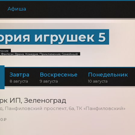
е
Афиша
ория игрушек 5
Япония
 Фэнтези, Драма, Комедия, Приключения, Семейный
Завтра
Воскресенье
Понедельник
8 августа
9 августа
10 августа
рк ИП
, Зеленоград
ад, Панфиловский проспект, 6а, ТК «Панфиловский»
0 ₽