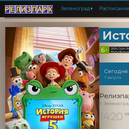
Зеленоград
Расписани
Ист
6
2026, США, 
+
Мультфильм,
Сегодня
7 августа
Релизпа
г. Зеленогр
14:20
55