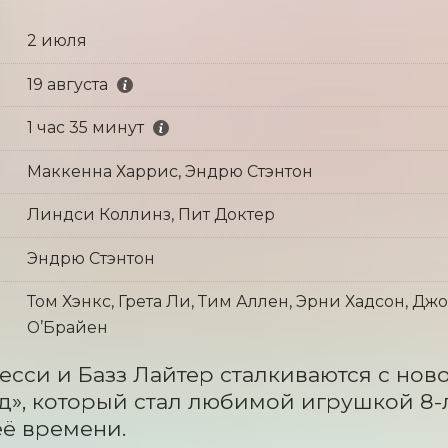
2 июля
19 августа
1 час 35 минут
Маккенна Харрис, Эндрю Стэнтон
Линдси Коллинз, Пит Доктер
Эндрю Стэнтон
Том Хэнкс, Грета Ли, Тим Аллен, Эрни Хадсон, Дж
О’Брайен
есси и Базз Лайтер сталкиваются с нов
», который стал любимой игрушкой 8-л
ё времени.