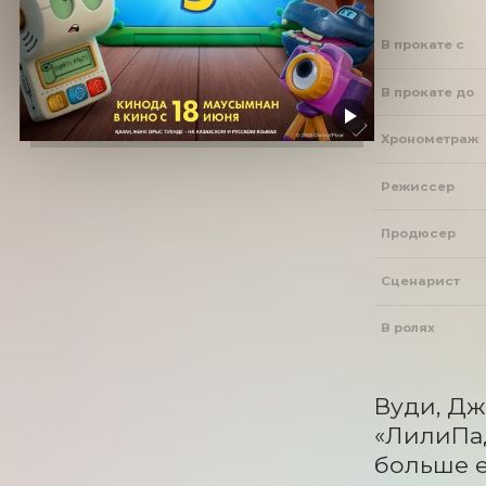
В прокате с
В прокате до
Хронометраж
Режиссер
Продюсер
Сценарист
В ролях
Вуди, Дж
«ЛилиПад
больше е