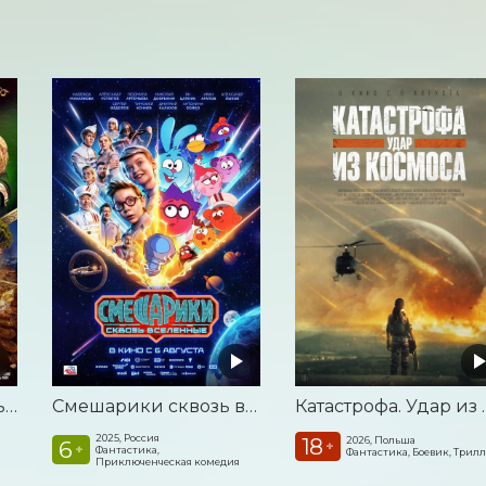
Последний богатырь. Колобок
Смешарики сквозь вселенные
Катастроф
2025, Россия
18
2026, Польша
6
+
+
Фантастика,
Фантастика, Боевик, Трил
Приключенческая комедия