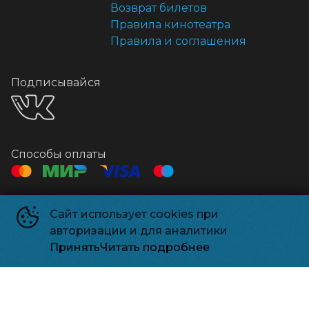
Возврат билетов
Правила кинотеатра
Правила и соглашения
Подписывайся
Способы оплаты
Контакты
Сайт использует cookies при
Касса
+7 495 500-91-78
авторизации и для аналитики
Администрация
relizparkzel@mail.ru
Принять
Читать подробнее
Релизпарк
©
2026
Powered by
p24.app