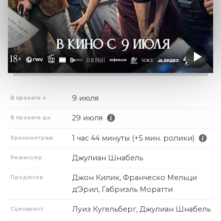
9 июля
В прокате с
29 июля
В прокате до
1 час 44 минуты (+5 мин. ролики)
Хронометраж
Джулиан Шнабель
Режиссер
Джон Килик, Франческо Мельци
Продюсер
д’Эрил, Габриэль Моратти
Луиз Кугельберг, Джулиан Шнабель
Сценарист