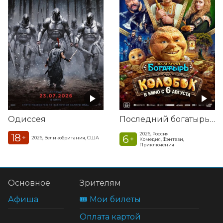
Одиссея
Последний богатырь. Колобок
2026, Россия
18
6
+
2026, Великобритания, США
+
Комедия, Фэнтези,
Приключения
Основное
Зрителям
Афиша
🎟️ Мои билеты
Оплата картой