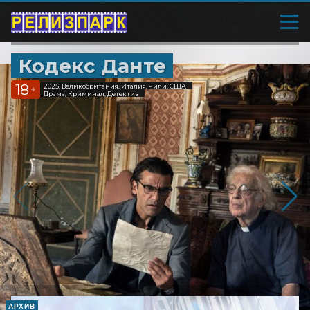
Кодекс Данте
18
2025, Великобритания, Италия, Чили, США
+
Драма, Криминал, Детектив
АРХИВ