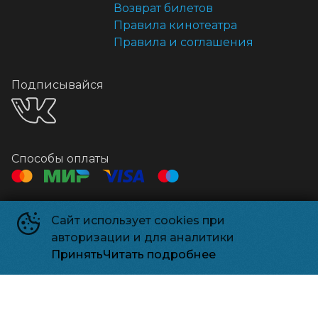
Возврат билетов
Правила кинотеатра
Правила и соглашения
Подписывайся
Способы оплаты
Контакты
Сайт использует cookies при
Касса
+7 495 500-91-78
авторизации и для аналитики
Администрация
relizparkzel@mail.ru
Принять
Читать подробнее
Релизпарк
©
2026
Powered by
p24.app