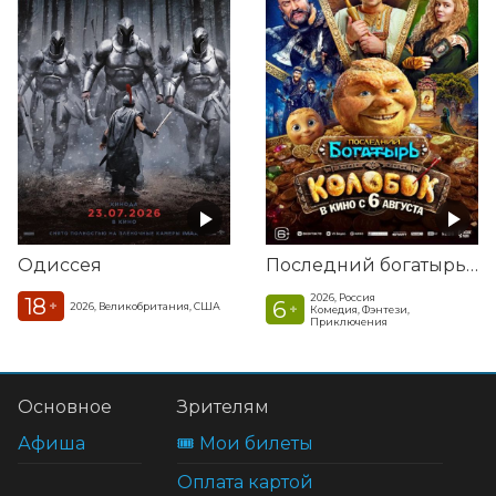
Одиссея
Последний богатырь. Колобок
2026, Россия
18
6
+
2026, Великобритания, США
+
Комедия, Фэнтези,
Приключения
Основное
Зрителям
Афиша
🎟️ Мои билеты
Оплата картой