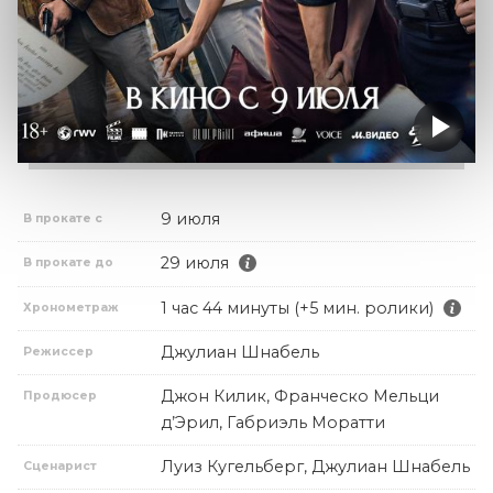
9 июля
В прокате с
29 июля
В прокате до
1 час 44 минуты (+5 мин. ролики)
Хронометраж
Джулиан Шнабель
Режиссер
Джон Килик, Франческо Мельци
Продюсер
д’Эрил, Габриэль Моратти
Луиз Кугельберг, Джулиан Шнабель
Сценарист