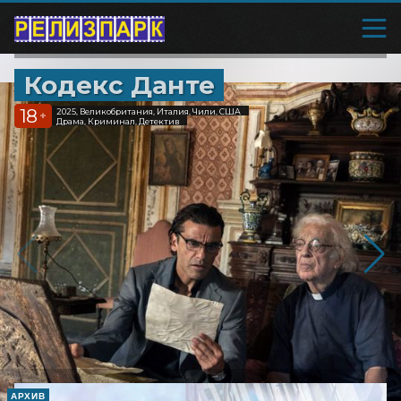
Кодекс Данте
18
2025, Великобритания, Италия, Чили, США
+
Драма, Криминал, Детектив
АРХИВ