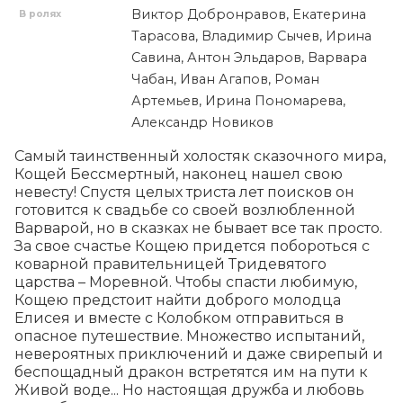
Виктор Добронравов, Екатерина
В ролях
Тарасова, Владимир Сычев, Ирина
Савина, Антон Эльдаров, Варвара
Чабан, Иван Агапов, Роман
Артемьев, Ирина Пономарева,
Александр Новиков
Самый таинственный холостяк сказочного мира, 
Кощей Бессмертный, наконец нашел свою 
невесту! Спустя целых триста лет поисков он 
готовится к свадьбе со своей возлюбленной 
Варварой, но в сказках не бывает все так просто. 
За свое счастье Кощею придется побороться с 
коварной правительницей Тридевятого 
царства – Моревной. Чтобы спасти любимую, 
Кощею предстоит найти доброго молодца 
Елисея и вместе с Колобком отправиться в 
опасное путешествие. Множество испытаний, 
невероятных приключений и даже свирепый и 
беспощадный дракон встретятся им на пути к 
Живой воде... Но настоящая дружба и любовь 