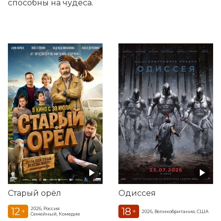
способны на чудеса.
Старый орёл
Одиссея
12
18
2026, Россия
+
+
2026, Великобритания, США
Семейный, Комедия