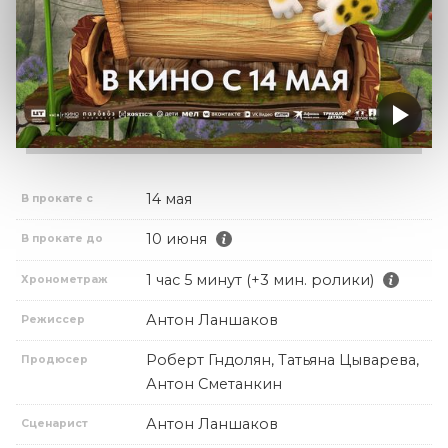
14 мая
В прокате с
10 июня
В прокате до
1 час 5 минут (+3 мин. ролики)
Хронометраж
Антон Ланшаков
Режиссер
Роберт Гндолян, Татьяна Цыварева,
Продюсер
Антон Сметанкин
Антон Ланшаков
Сценарист