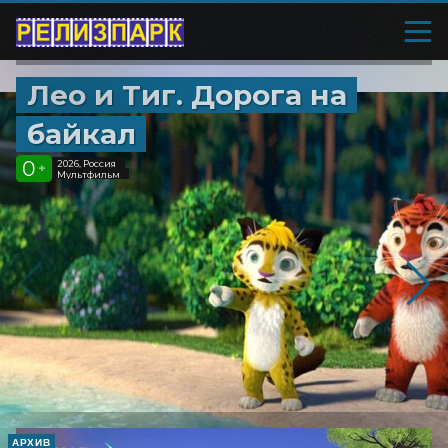
Лео и Тиг. Дорога на
байкал
0
2026, Россия
+
Мультфильм
АРХИВ