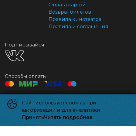
Оплата картой
Возврат билетов
Правила кинотеатра
Правила и соглашения
Подписывайся
Способы оплаты
Контакты
Сайт использует cookies при
Касса
+7 495 500-91-78
авторизации и для аналитики
Администрация
relizparkzel@mail.ru
Принять
Читать подробнее
Релизпарк
©
2026