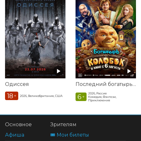
Одиссея
Последний богатырь. Колобок
2026, Россия
18
6
+
2026, Великобритания, США
+
Комедия, Фэнтези,
Приключения
Основное
Зрителям
Афиша
🎟️ Мои билеты