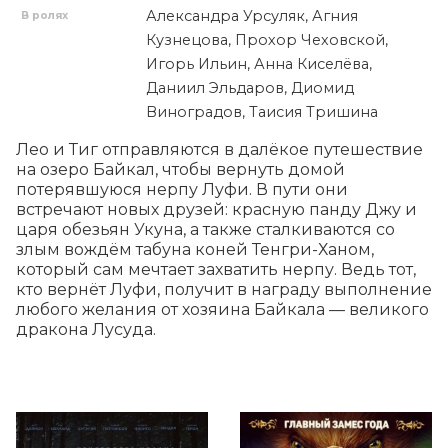
Александра Урсуляк, Агния
В ролях
Кузнецова, Прохор Чеховской,
Игорь Ильин, Анна Киселёва,
Даниил Эльдаров, Диомид
Виноградов, Таисия Тришина
Лео и Тиг отправляются в далёкое путешествие 
на озеро Байкал, чтобы вернуть домой 
потерявшуюся нерпу Луфи. В пути они 
встречают новых друзей: красную панду Джу и 
царя обезьян Укуна, а также сталкиваются со 
злым вождём табуна коней Тенгри-Ханом, 
который сам мечтает захватить нерпу. Ведь тот, 
кто вернёт Луфи, получит в награду выполнение 
любого желания от хозяина Байкала — великого 
дракона Лусуда.