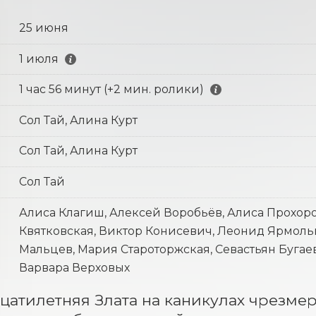
25 июня
1 июля
1 час 56 минут (+2 мин. ролики)
Сол Тай, Алина Курт
Сол Тай, Алина Курт
Сол Тай
Алиса Клагиш, Алексей Воробьёв, Алиса Прохоро
Квятковская, Виктор Конисевич, Леонид Ярмольн
Мальцев, Мария Староторжская, Севастьян Бугае
Варвара Верховых
атилетняя Злата на каникулах чрезмер