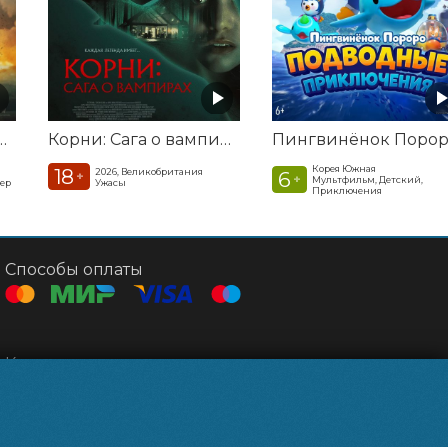
а. Удар из космоса
Корни: Сага о вампирах
Корея Южная
18
2026, Великобритания
6
+
+
Мультфильм, Детский,
лер
Ужасы
Приключения
Способы оплаты
Контакты
Касса
+7 495 500-91-78
Администрация
relizparkzel@mail.ru