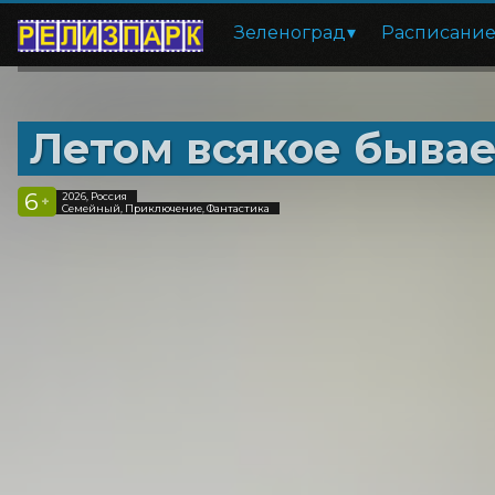
Зеленоград
Расписани
Летом всякое бывае
6
2026, Россия
+
Семейный, Приключение, Фантастика