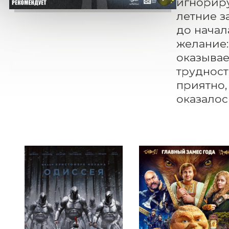
игнориру
летние з
до начал
желание:
оказывае
трудност
приятно,
оказалос