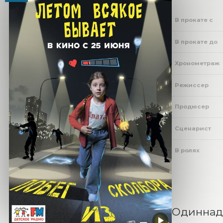
В прокате с
В прокате до
Хронометраж
Режиссер
Продюсер
Сценарист
В ролях
Одиннадц