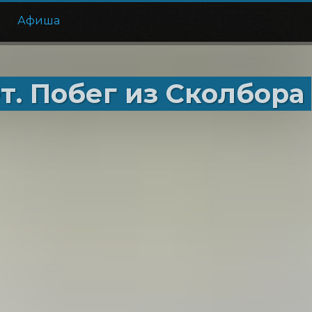
е
Афиша
т. Побег из Сколбора