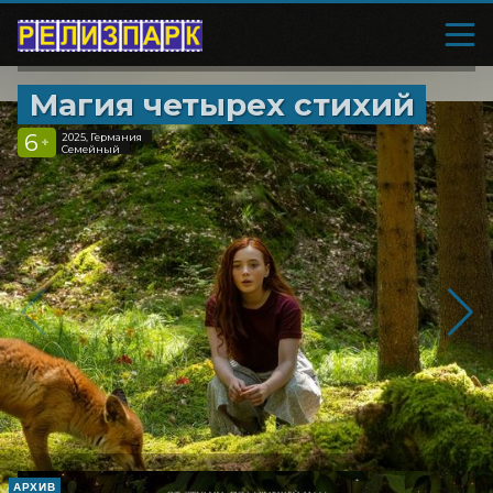
Магия четырех стихий
6
2025, Германия
+
Семейный
АРХИВ