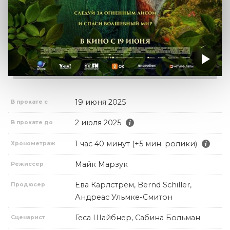
19 июня 2025
В прокате с
2 июля 2025
В прокате до
1 час 40 минут (+5 мин. ролики)
Хронометраж
Майк Марзук
Режиссер
Ева Карлстрём, Bernd Schiller,
Продюсер
Андреас Ульмке-Смитон
Геса Шайбнер, Сабина Больман
Сценарист