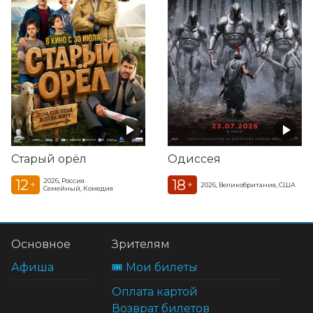
Старый орёл
Одиссея
12
18
2026, Россия
+
+
2026, Великобритания, США
Семейный, Комедия
Основное
Зрителям
Афиша
🎟️ Мои билеты
Оплата картой
Возврат билетов