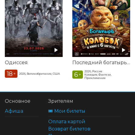
Одиссея
Последний богатырь. Колобок
2026, Россия
18
6
+
2026, Великобритания, США
+
Комедия, Фэнтези,
Приключения
Основное
Зрителям
Афиша
🎟️ Мои билеты
Оплата картой
Возврат билетов