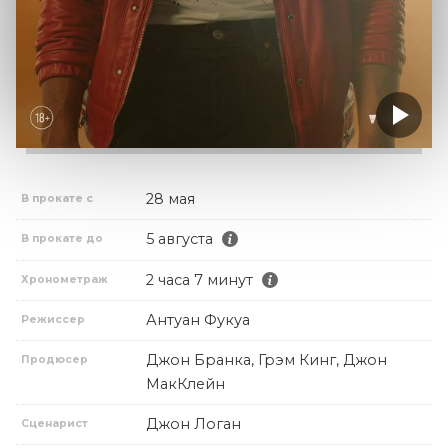
28 мая
В прокате с
5 августа
В прокате до
2 часа 7 минут
Хронометраж
Антуан Фукуа
Режиссер
Джон Бранка, Грэм Кинг, Джон
Продюсер
МакКлейн
Джон Логан
Сценарист