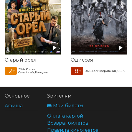
Старый орёл
Одиссея
12
18
2026, Россия
+
+
2026, Великобритания, США
Семейный, Комедия
Основное
Зрителям
Афиша
🎟️ Мои билеты
Оплата картой
Возврат билетов
Правила кинотеатра