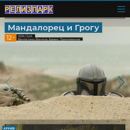
Мандалорец и Грогу
12
2026, США
+
Фантастика, Фэнтези, Боевик, Приключения
АРХИВ