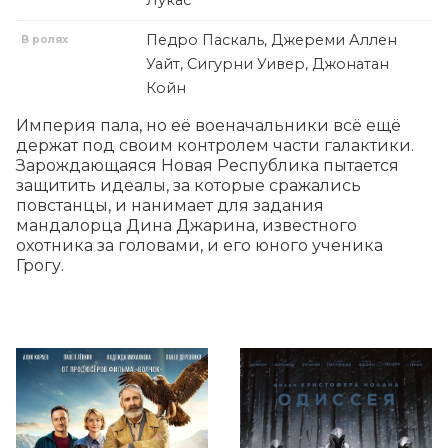
Лукас
Педро Паскаль, Джереми Аллен
В ролях
Уайт, Сигурни Уивер, Джонатан
Койн
Империя пала, но её военачальники всё ещё 
держат под своим контролем части галактики. 
Зарождающаяся Новая Республика пытается 
защитить идеалы, за которые сражались 
повстанцы, и нанимает для задания 
мандалорца Дина Джарина, известного 
охотника за головами, и его юного ученика 
Грогу.