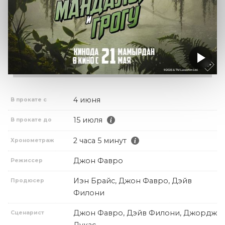
4 июня
В прокате с
15 июля
В прокате до
2 часа 5 минут
Хронометраж
Джон Фавро
Режиссер
Иэн Брайс, Джон Фавро, Дэйв
Продюсер
Филони
Джон Фавро, Дэйв Филони, Джордж
Сценарист