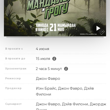
4 июня
В прокате с
15 июля
В прокате до
2 часа 5 минут
Хронометраж
Джон Фавро
Режиссер
Иэн Брайс, Джон Фавро, Дэйв
Продюсер
Филони
Джон Фавро, Дэйв Филони, Джордж
Сценарист