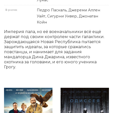
Лукас
Педро Паскаль, Джереми Аллен
В ролях
Уайт, Сигурни Уивер, Джонатан
Койн
Империя пала, но её военачальники всё ещё 
держат под своим контролем части галактики. 
Зарождающаяся Новая Республика пытается 
защитить идеалы, за которые сражались 
повстанцы, и нанимает для задания 
мандалорца Дина Джарина, известного 
охотника за головами, и его юного ученика 
Грогу.