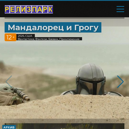
Мандалорец и Грогу
12
2026, США
+
Фантастика, Фэнтези, Боевик, Приключения
АРХИВ