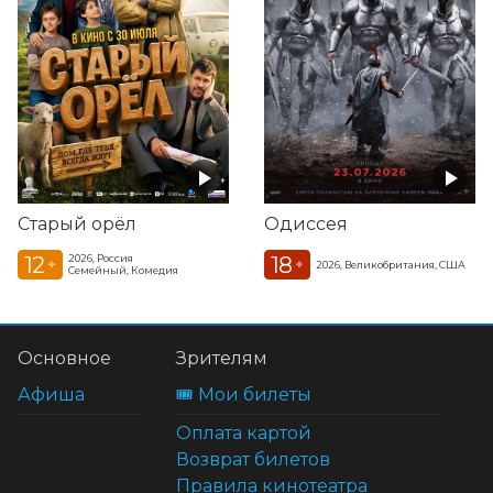
Старый орёл
Одиссея
12
18
2026, Россия
+
+
2026, Великобритания, США
Семейный, Комедия
Основное
Зрителям
Афиша
🎟️ Мои билеты
Оплата картой
Возврат билетов
Правила кинотеатра