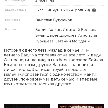
3 июня
В прокате до
1 час 5 минут (+5 мин. ролики)
Хронометраж
Вячеслав Бутуханов
Режиссер
Борис Галкин, Дмитрий Беднов,
В ролях
Булат Цырендоржиев, Анастасия
Турушева, Евгений Мордвин
История одного лета. Разлад в семье и 11-
летнего Вадима отправляют на все лето  к деду. 
Он проводит каникулы на берегах озера Байкал. 
Единственным другом Вадима  становится 
дикая нерпа. Эта тихая дружба помогает 
мальчику справиться с одиночеством, найти 
друзей, по-новому увидеть семью и впервые 
взять ответственность за другого.