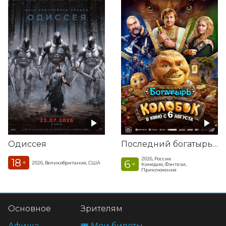
Одиссея
Последний богатырь. Колобок
2026, Россия
18
6
+
2026, Великобритания, США
+
Комедия, Фэнтези,
Приключения
Основное
Зрителям
Афиша
🎟️ Мои билеты