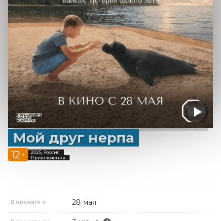
Мой друг нерпа
12
2025, Россия
+
Приключения
28 мая
В прокате с