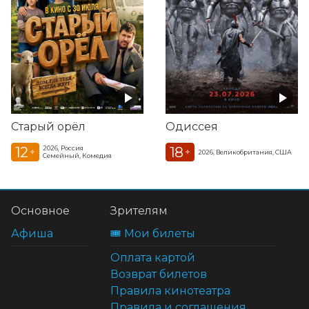
Старый орёл
Одиссея
12
18
2026, Россия
+
+
2026, Великобритания, США
Семейный, Комедия
Основное
Зрителям
Афиша
🎟️ Мои билеты
Оплата картой
Возврат билетов
Правила кинотеатра
Правила и соглашения