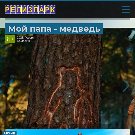
Мой папа - медведь
6
2025, Россия
+
Комедия
АРХИВ