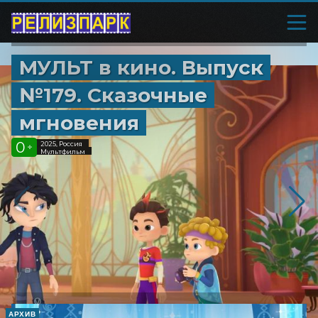
МУЛЬТ в кино. Выпуск
№179. Сказочные
мгновения
0
2025, Россия
+
Мультфильм
АРХИВ