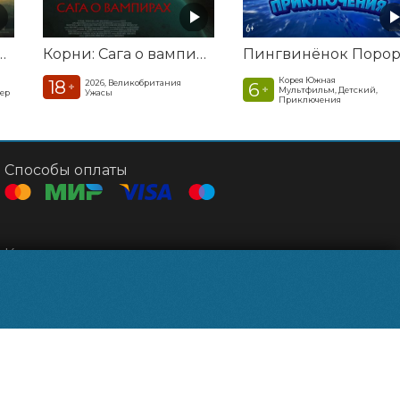
а. Удар из космоса
Корни: Сага о вампирах
Корея Южная
18
2026, Великобритания
6
+
+
Мультфильм, Детский,
лер
Ужасы
Приключения
Способы оплаты
Контакты
Касса
+7 495 500-91-78
Администрация
relizparkzel@mail.ru
Powered by
p24.app