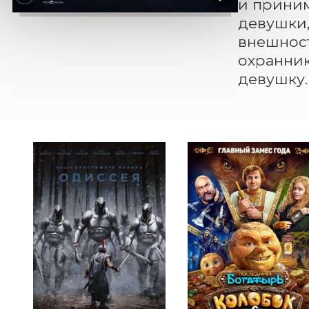
и приним
девушки,
внешност
охранник
девушку.