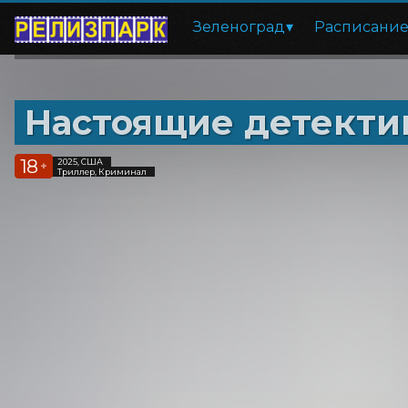
Зеленоград
Расписани
Настоящие детекти
18
2025, США
+
Триллер, Криминал