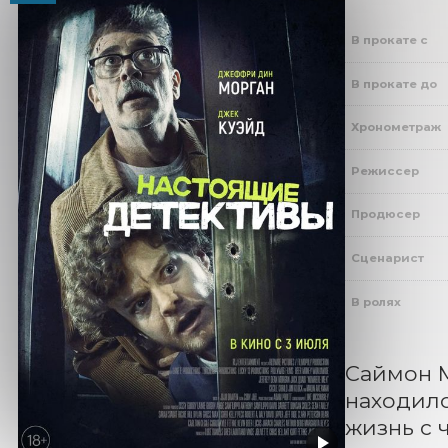
В прокате с
В прокате до
Хронометраж
Режиссер
Продюсер
Сценарист
В ролях
Саймон М
находилс
жизнь с 