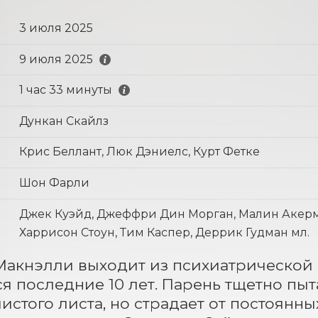
3 июля 2025
9 июля 2025
1 час 33 минуты
Дункан Скайлз
Крис Беллант, Люк Дэниелс, Курт Фетке
Шон Фарли
Джек Куэйд, Джеффри Дин Морган, Малин Акерма
Харрисон Стоун, Тим Каспер, Деррик Гудман мл.
акнэлли выходит из психиатрической б
я последние 10 лет. Парень тщетно пыта
чистого листа, но страдает от постоянн