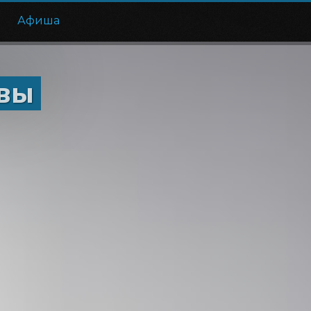
е
Афиша
вы