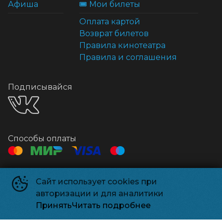
Афиша
🎟️ Мои билеты
Оплата картой
Возврат билетов
Правила кинотеатра
Правила и соглашения
Подписывайся
Способы оплаты
Контакты
Сайт использует cookies при
Касса
+7 495 500-91-78
авторизации и для аналитики
Администрация
relizparkzel@mail.ru
Принять
Читать подробнее