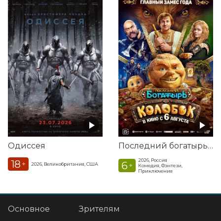
Одиссея
Последний богатырь. Колобок
2026, Россия
18
6
+
2026, Великобритания, США
+
Комедия, Фэнтези,
Приключения
Основное
Зрителям