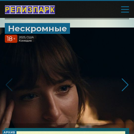
Нескромные
18
2025, США
+
Комедия
АРХИВ