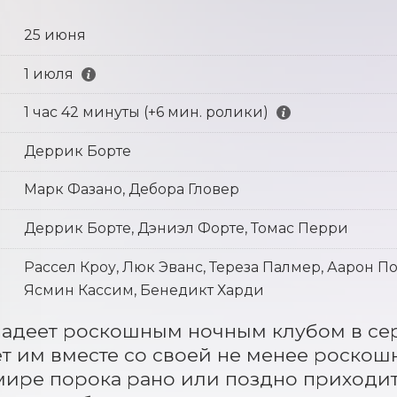
25 июня
1 июля
1 час 42 минуты (+6 мин. ролики)
Деррик Борте
Марк Фазано, Дебора Гловер
Деррик Борте, Дэниэл Форте, Томас Перри
Рассел Кроу, Люк Эванс, Тереза Палмер, Аарон П
Ясмин Кассим, Бенедикт Харди
адеет роскошным ночным клубом в сер
т им вместе со своей не менее роскошн
 мире порока рано или поздно приходится