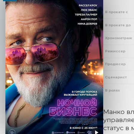
В прокате с
В прокате до
Хронометраж
Режиссер
Продюсер
Сценарист
В ролях
Манко вл
управляе
статус в