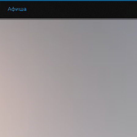
е
Афиша