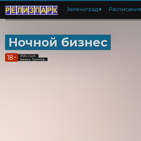
Зеленоград
Расписани
Ночной бизнес
18
2026, США
+
Боевик, Триллер