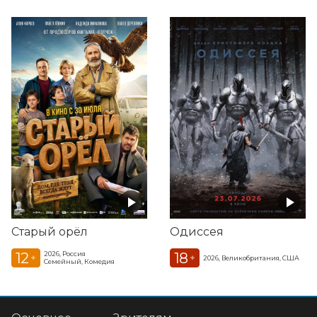
Старый орёл
Одиссея
12
18
2026, Россия
+
+
2026, Великобритания, США
Семейный, Комедия