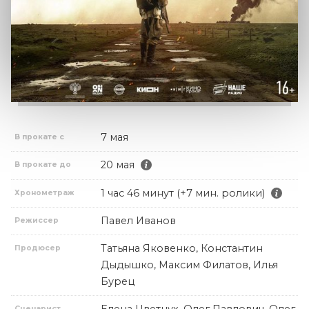
7 мая
В прокате с
20 мая
В прокате до
1 час 46 минут (+7 мин. ролики)
Хронометраж
Павел Иванов
Режиссер
Татьяна Яковенко, Константин
Продюсер
Дыдышко, Максим Филатов, Илья
Бурец
Сценарист