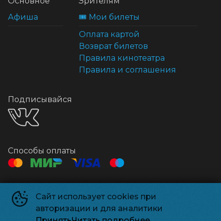
Основное
Зрителям
Афиша
🎟️ Мои билеты
Оплата картой
Возврат билетов
Правила кинотеатра
Правила и соглашения
Подписывайся
Способы оплаты
Контакты
Сайт использует cookies при
Касса
+7 495 500-91-78
авторизации и для аналитики
Администрация
relizparkzel@mail.ru
Принять
Читать подробнее