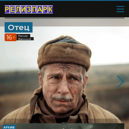
Отец
16
Россия
+
Военный
АРХИВ