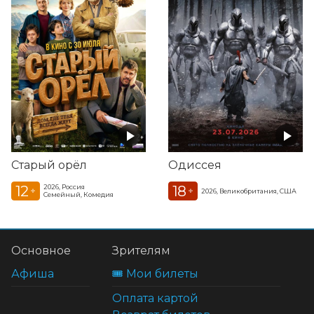
Старый орёл
Одиссея
12
18
2026, Россия
+
+
2026, Великобритания, США
Семейный, Комедия
Основное
Зрителям
Афиша
🎟️ Мои билеты
Оплата картой