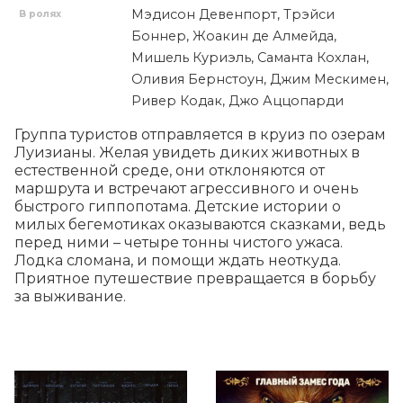
Мэдисон Девенпорт, Трэйси
В ролях
Боннер, Жоакин де Алмейда,
Мишель Куриэль, Саманта Кохлан,
Оливия Бернстоун, Джим Мескимен,
Ривер Кодак, Джо Аццопарди
Группа туристов отправляется в круиз по озерам 
Луизианы. Желая увидеть диких животных в 
естественной среде, они отклоняются от 
маршрута и встречают агрессивного и очень 
быстрого гиппопотама. Детские истории о 
милых бегемотиках оказываются сказками, ведь 
перед ними – четыре тонны чистого ужаса. 
Лодка сломана, и помощи ждать неоткуда. 
Приятное путешествие превращается в борьбу 
за выживание.