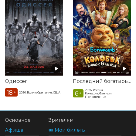
Одиссея
Последний богатырь. Колобок
2026, Россия
18
6
+
2026, Великобритания, США
+
Комедия, Фэнтези,
Приключения
Основное
Зрителям
Афиша
🎟️ Мои билеты