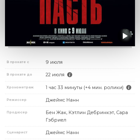
9 июля
В прокате с
22 июля
В прокате до
1 час 33 минуты (+4 мин. ролики)
Хронометраж
Джеймс Нанн
Режиссер
Бен Жак, Кэтлин Дебринкэт, Сара
Продюсер
Гэбриел
Джеймс Нанн
Сценарист