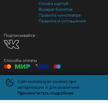
Оплата картой
Возврат билетов
Правила кинотеатра
Правила и соглашения
Подписывайся
Способы оплаты
Контакты
Сайт использует cookies при
Касса
+7 495 500-91-78
авторизации и для аналитики
Администрация
relizparkzel@mail.ru
Принять
Читать подробнее
Релизпарк
©
2026