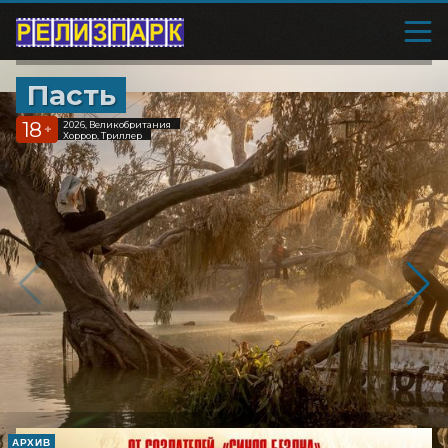
Пасть
18
2026, Великобритания
+
Хоррор, Триллер
АРХИВ