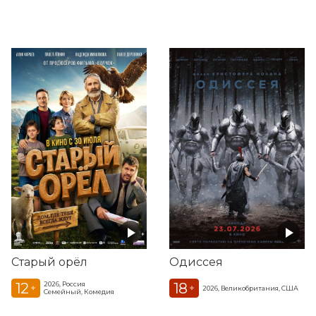
Старый орёл
Одиссея
12
18
2026, Россия
+
+
2026, Великобритания, США
Семейный, Комедия