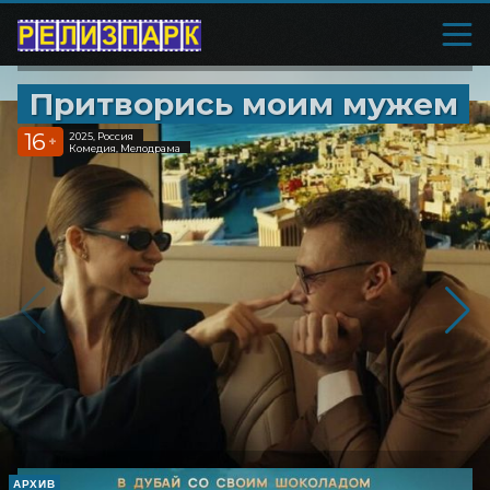
Притворись моим мужем
16
2025, Россия
+
Комедия, Мелодрама
АРХИВ