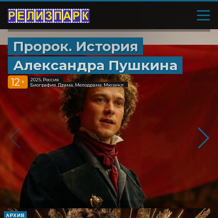
Пророк. История
Александра Пушкина
12
2025, Россия
+
Биография, Драма, Мелодрама, Мюзикл
АРХИВ