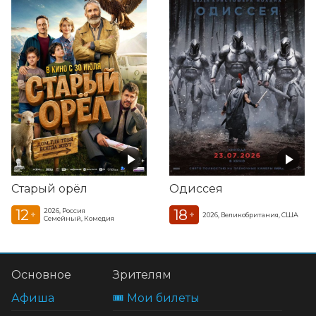
Старый орёл
Одиссея
12
18
2026, Россия
+
+
2026, Великобритания, США
Семейный, Комедия
Основное
Зрителям
Афиша
🎟️ Мои билеты