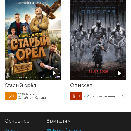
Старый орёл
Одиссея
12
18
2026, Россия
+
+
2026, Великобритания, США
Семейный, Комедия
Основное
Зрителям
Афиша
🎟️ Мои билеты