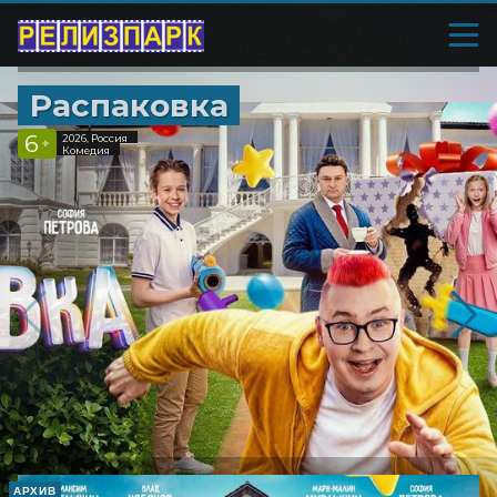
Распаковка
6
2026, Россия
+
Комедия
АРХИВ