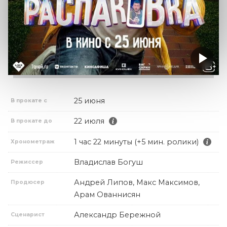
25 июня
В прокате с
22 июля
В прокате до
1 час 22 минуты (+5 мин. ролики)
Хронометраж
Владислав Богуш
Режиссер
Андрей Липов, Макс Максимов,
Продюсер
Арам Ованнисян
Александр Бережной
Сценарист