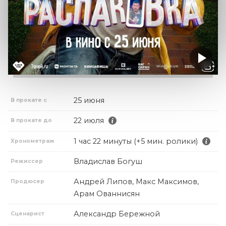
25 июня
В прокате с
22 июля
В прокате до
1 час 22 минуты (+5 мин. ролики)
Хронометраж
Владислав Богуш
Режиссер
Андрей Липов, Макс Максимов,
Продюсер
Арам Ованнисян
Александр Бережной
Сценарист