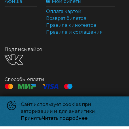
Афиша
🎟️ Мои билеты
Оплата картой
Возврат билетов
Правила кинотеатра
Правила и соглашения
Подписывайся
Способы оплаты
Контакты
Сайт использует cookies при
Касса
+7 495 500-91-78
авторизации и для аналитики
Администрация
relizparkzel@mail.ru
Принять
Читать подробнее