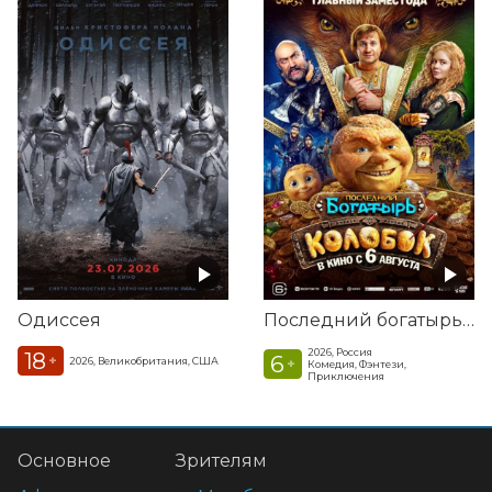
Одиссея
Последний богатырь. Колобок
2026, Россия
18
6
+
2026, Великобритания, США
+
Комедия, Фэнтези,
Приключения
Основное
Зрителям