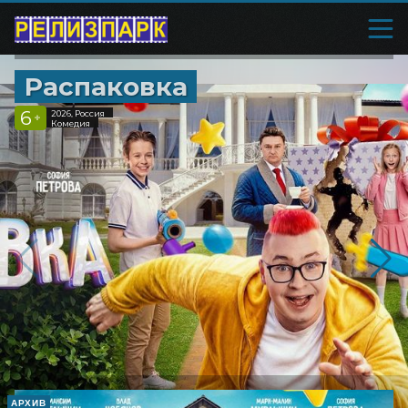
Распаковка
6
2026, Россия
+
Комедия
АРХИВ