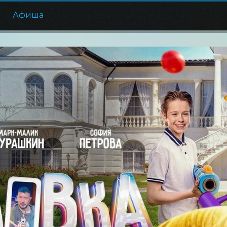
е
Афиша