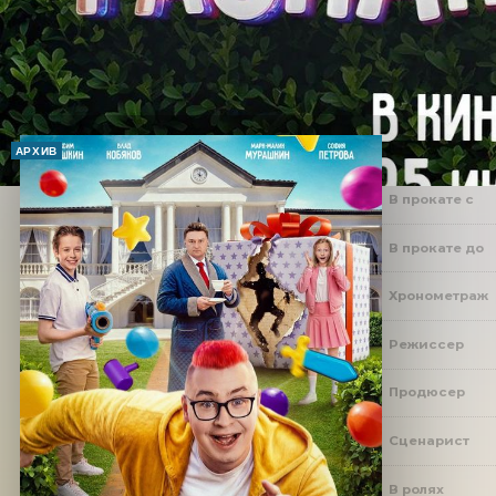
АРХИВ
В прокате с
В прокате до
Хронометраж
Режиссер
Продюсер
Сценарист
В ролях