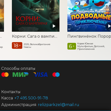
а. Удар из космоса
Корни: Сага о вампирах
Корея Южная
18
2026, Великобритания
6
+
+
Мультфильм, Детский,
лер
Ужасы
Приключения
Способы оплаты
Контакты
Касса
+7 495 500-91-78
Администрация
relizparkzel@mail.ru