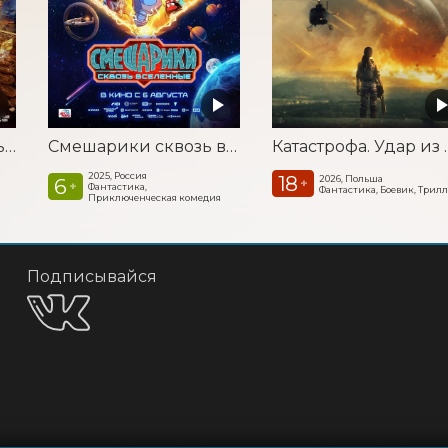
Последний богатырь. Колобок
Смешарики сквозь вселенные
Катастроф
2025, Россия
18
2026, Польша
6
+
+
Фантастика,
Фантастика, Боевик, Трил
Приключенческая комедия
Подписывайся