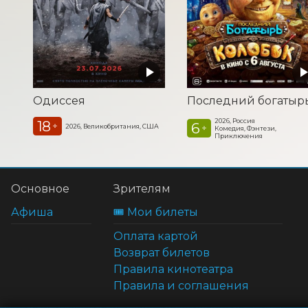
Одиссея
2026, Россия
18
6
+
2026, Великобритания, США
+
Комедия, Фэнтези,
Приключения
Основное
Зрителям
Афиша
🎟️ Мои билеты
Оплата картой
Возврат билетов
Правила кинотеатра
Правила и соглашения