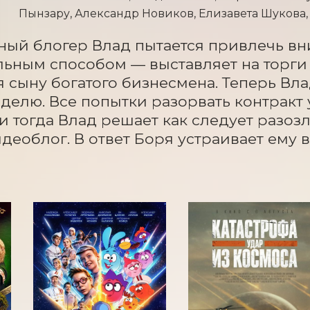
Пынзару, Александр Новиков, Елизавета Шукова
ый блогер Влад пытается привлечь вни
ьным способом — выставляет на торги са
я сыну богатого бизнесмена. Теперь Вла
делю. Все попытки разорвать контракт 
и тогда Влад решает как следует разозл
деоблог. В ответ Боря устраивает ему 