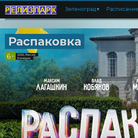
Зеленоград
Расписани
Распаковка
6
2026, Россия
+
Комедия