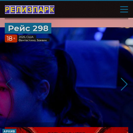
Рейс 298
18
2026, США
+
Фантастика, Боевик
АРХИВ