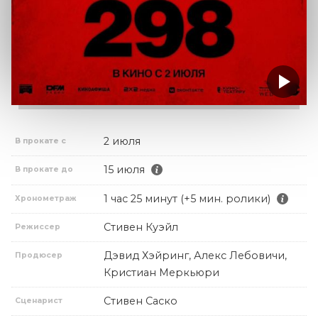
2 июля
В прокате с
15 июля
В прокате до
1 час 25 минут (+5 мин. ролики)
Хронометраж
Стивен Куэйл
Режиссер
Дэвид Хэйринг, Алекс Лебовичи,
Продюсер
Кристиан Меркьюри
Стивен Саско
Сценарист