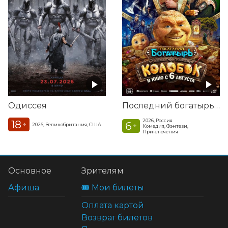
Одиссея
Последний богатырь. Колобок
2026, Россия
18
6
+
2026, Великобритания, США
+
Комедия, Фэнтези,
Приключения
Основное
Зрителям
Афиша
🎟️ Мои билеты
Оплата картой
Возврат билетов