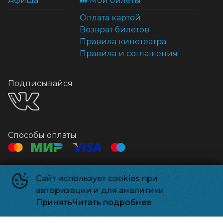
Афиша
🎟️ Мои билеты
Оплата картой
Возврат билетов
Правила кинотеатра
Правила и соглашения
Подписывайся
Способы оплаты
Контакты
Сайт использует cookies при
Касса
+7 495 500-91-78
авторизации и для аналитики
Администрация
relizparkzel@mail.ru
Принять
Читать подробнее