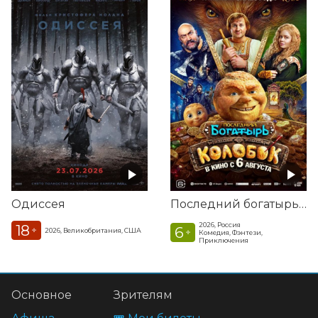
Одиссея
Последний богатырь. Колобок
2026, Россия
18
6
+
2026, Великобритания, США
+
Комедия, Фэнтези,
Приключения
Основное
Зрителям