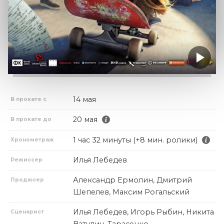
14 мая
В прокате с
20 мая
В прокате до
1 час 32 минуты (+8 мин. ролики)
Хронометраж
Илья Лебедев
Режиссер
Александр Ермолин, Дмитрий
Продюсер
Шепелев, Максим Рогальский
Илья Лебедев, Игорь Рыбин, Никита
Сценарист