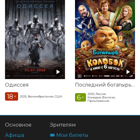
Одиссея
Последний богатырь. Колобок
2026, Россия
18
6
+
2026, Великобритания, США
+
Комедия, Фэнтези,
Приключения
Основное
Зрителям
Афиша
🎟️ Мои билеты