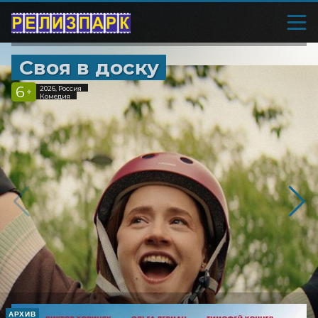
Своя в доску
6
2026, Россия
+
Комедия
АРХИВ