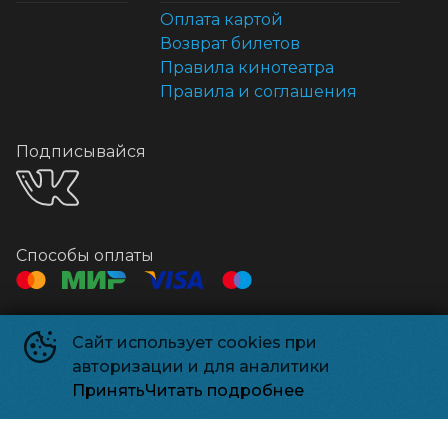
Оплата картой
Возврат билетов
Правила кинотеатра
Правила и соглашения
Подписывайся
Способы оплаты
Контакты
Сайт использует cookies при
Касса
+7 495 500-91-78
авторизации и для аналитики
Администрация
relizparkzel@mail.ru
Принять
Читать подробнее
Релизпарк
©
2026