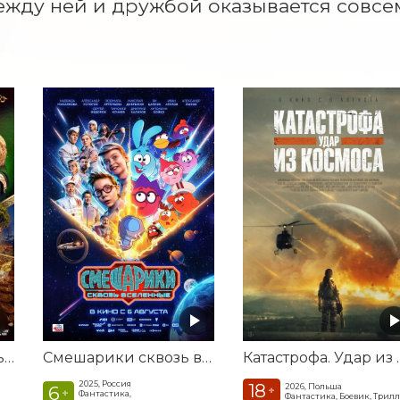
жду ней и дружбой оказывается совсе
Последний богатырь. Колобок
Смешарики сквозь вселенные
Катастроф
2025, Россия
18
2026, Польша
6
+
+
Фантастика,
Фантастика, Боевик, Трил