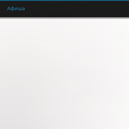
е
Афиша