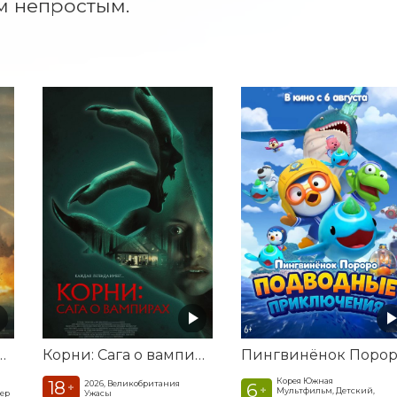
м непростым.
а. Удар из космоса
Корни: Сага о вампирах
Корея Южная
18
2026, Великобритания
6
+
+
Мультфильм, Детский,
лер
Ужасы