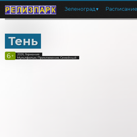
Зеленоград
Расписани
Тень
6
2026, Германия
+
Мультфильм, Приключения, Семейный