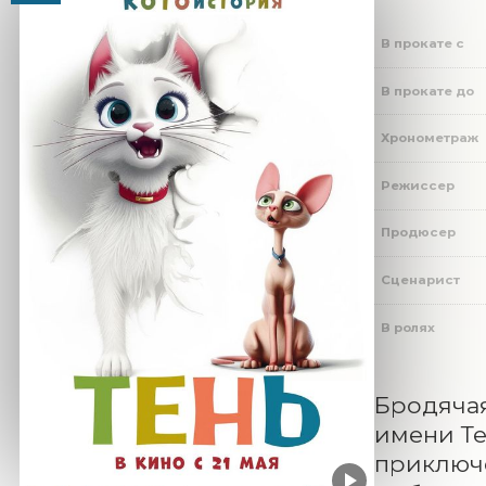
В прокате с
В прокате до
Хронометраж
Режиссер
Продюсер
Сценарист
В ролях
Бродячая
имени Те
приключе