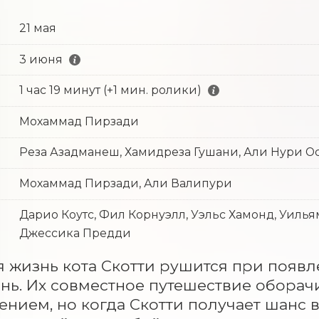
21 мая
3 июня
1 час 19 минут (+1 мин. ролики)
Мохаммад Пирзади
Реза Азадманеш, Хамидреза Гушани, Али Нури О
Мохаммад Пирзади, Али Валипури
Дарио Коутс, Фил Корнуэлл, Уэльс Хамонд, Уиль
Джессика Предди
 жизнь кота Скотти рушится при появ
нь. Их совместное путешествие оборач
нием, но когда Скотти получает шанс в