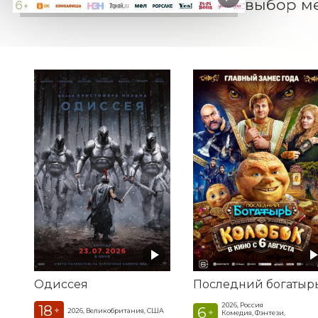
выбор ме
Одиссея
2026, Россия
18
6
+
2026, Великобритания, США
+
Комедия, Фэнтези,