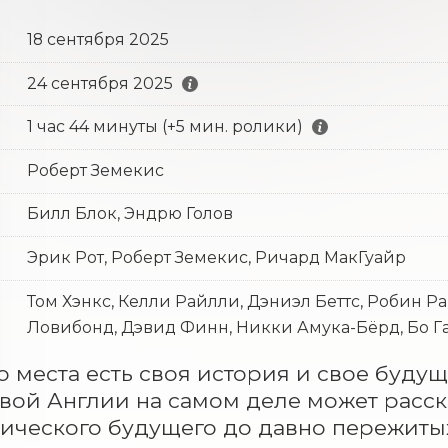
18 сентября 2025
24 сентября 2025
1 час 44 минуты (+5 мин. ролики)
Роберт Земекис
Билл Блок, Эндрю Голов
Эрик Рот, Роберт Земекис, Ричард МакГуайр
Том Хэнкс, Келли Райлли, Дэниэл Беттс, Робин Р
Ловибонд, Дэвид Финн, Никки Амука-Бёрд, Бо Г
о места есть своя история и свое будуще
вой Англии на самом деле может расска
ического будущего до давно пережитых