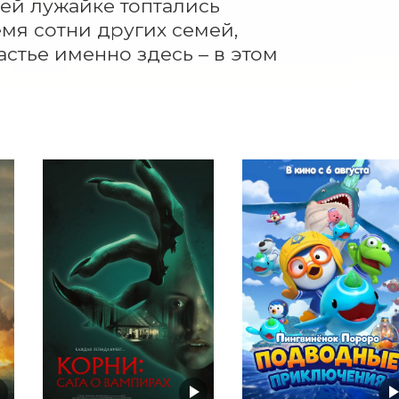
ей лужайке топтались 
мя сотни других семей, 
стье именно здесь – в этом 