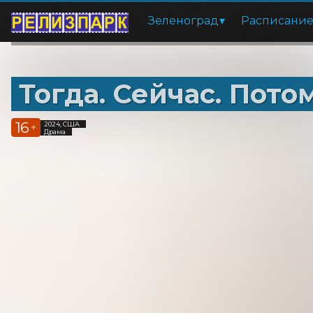
Зеленоград
Расписани
Тогда. Сейчас. Пото
16
2024, США
+
Драма