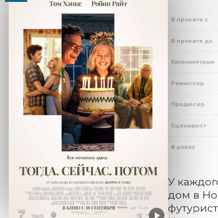
В прокате с
В прокате до
Хронометраж
Режиссер
Продюсер
Сценарист
В ролях
У каждог
дом в Но
футурист