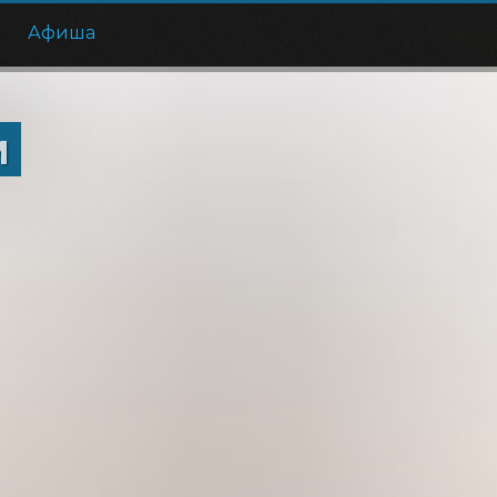
е
Афиша
м