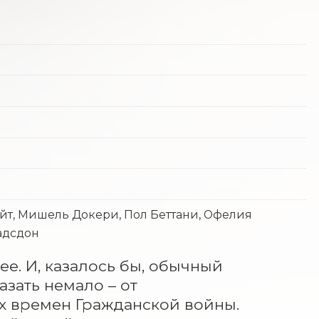
айт, Мишель Докери, Пол Беттани, Офелия
адсдон
е. И, казалось бы, обычный 
зать немало – от 
 времен Гражданской войны. 