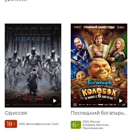
Одиссея
Последний богатырь. Колобок
2026, Россия
18
6
+
2026, Великобритания, США
+
Комедия, Фэнтези,
Приключения