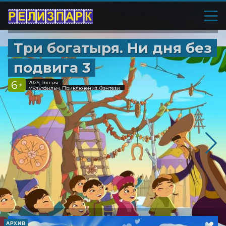
Три богатыря. Ни дня без
подвига 3
6
2026, Россия
+
Мультфильм, Приключения, Фэнтези
АРХИВ