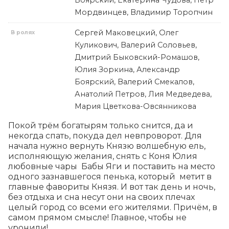
Боярский, Екатерина Чудова, Петр
Мордвинцев, Владимир Торопчин
Сергей Маковецкий, Олег
В ролях
Куликович, Валерий Соловьев,
Дмитрий Быковский-Ромашов,
Юлия Зоркина, Александр
Боярский, Валерий Смекалов,
Анатолий Петров, Лия Медведева,
Мария Цветкова-Овсянникова
Покой трём богатырям только снится, да и 
некогда спать, покуда дел невпроворот. Для 
начала нужно вернуть Князю волшебную ель, 
исполняющую желания, снять с Коня Юлия 
любовные чары  Бабы Яги и поставить на место 
одного зазнавшегося пенька, который  метит в 
главные фавориты Князя. И вот так день и ночь, 
без отдыха и сна несут они на своих плечах 
целый город со всеми его жителями. Причём, в 
самом прямом смысле! Главное, чтобы не 
уронили!