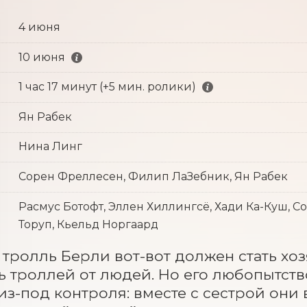
4 июня
10 июня
1 час 17 минут (+5 мин. ролики)
Ян Рабек
Нина Линг
Сорен Фреллесен, Филип ЛаЗебник, Ян Рабек
Расмус Ботофт, Эллен Хиллингсё, Хади Ка-Куш, 
Торуп, Кьельд Норгаард
тролль Берли вот-вот должен стать хо
 троллей от людей. Но его любопытств
из-под контроля: вместе с сестрой они 