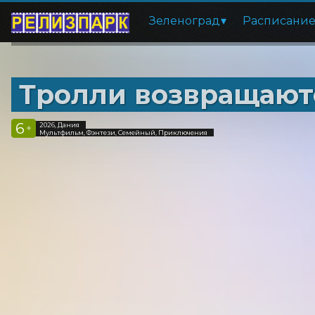
Зеленоград
Расписани
Тролли возвращают
6
2026, Дания
+
Мультфильм, Фэнтези, Семейный, Приключения