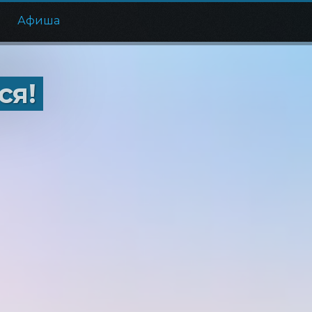
е
Афиша
ся!