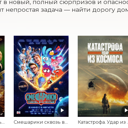
 в новый, полный сюрпризов и опаснос
т непростая задача — найти дорогу до
Последний богатырь. Колобок
Смешарики сквозь вселенные
Катастроф