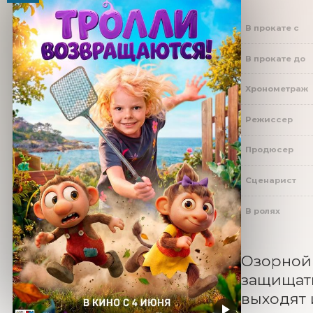
В прокате с
В прокате до
Хронометраж
Режиссер
Продюсер
Сценарист
В ролях
Озорной 
защищать
выходят 