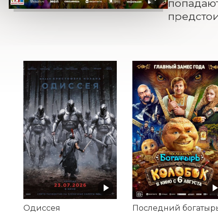
попадают
предстои
Одиссея