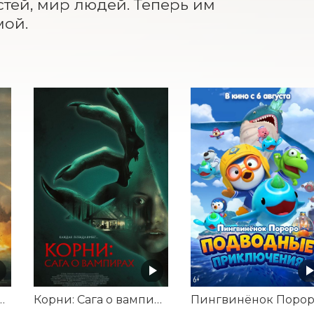
тей, мир людей. Теперь им 
мой.
а. Удар из космоса
Корни: Сага о вампирах