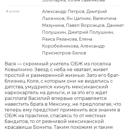
Золотарев, Юлия Савенкова
Александр Петров, Дмитрий
В ролях
Лысенков, Ян Цапник, Валентина
Мазунина, Павел Ворожцов, Даниил
Полушкин, Дмитрий Полушкин,
Раиса Рязанова, Елена
Коробейникова, Александр
Присмотров-Белов
Вася — скромный учитель ОБЖ из поселка 
Ковылкино. Звезд с неба не хватает, живет 
простой и размеренной жизнью. Зато его брат-
близнец Коля, с которым они не виделись с 
детства, умудрился кинуть мексиканский 
наркокартель на деньги, и за это его ждет 
расплата! Василий впервые отправляется 
навестить брата в Мексику, не предполагая, что 
теперь ему предстоит применить все знания в 
ОБЖ на практике, спасаясь то от местных 
бандитов, то от ревнивой мексиканской 
красавицы Бониты. Таким похожим и таким 