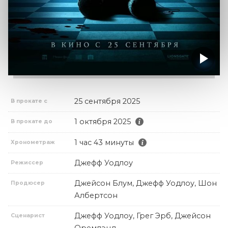
25 сентября 2025
В прокате с
1 октября 2025
В прокате до
1 час 43 минуты
Хронометраж
Джефф Уодлоу
Режиссер
Джейсон Блум, Джефф Уодлоу, Шон
Продюсер
Албертсон
Джефф Уодлоу, Грег Эрб, Джейсон
Сценарист