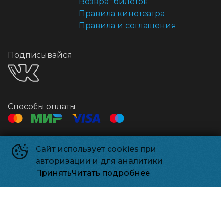
Возврат билетов
Правила кинотеатра
Правила и соглашения
Подписывайся
Способы оплаты
Контакты
Сайт использует cookies при
Касса
+7 495 500-91-78
авторизации и для аналитики
Администрация
relizparkzel@mail.ru
Принять
Читать подробнее
Релизпарк
©
2026
Powered by
p24.app