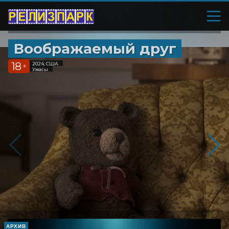
Воображаемый друг
18
2024, США
+
Ужасы
АРХИВ