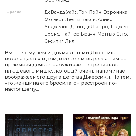
Оремлэнд
ДеВанда Уайз, Том Пэйн, Вероника
В ролях
Фалькон, Бетти Бакли, Аликс
Анджелис, Дэйн ДиЛьегро, Тэджен
Бёрнс, Пайпер Браун, Мэттью Сато,
Сесилия Лил
Вместе с мужем и двумя детьми Джессика 
возвращается в дом, в котором выросла. Там ее 
приемная дочь обнаруживает потрепанного 
плюшевого мишку, который очень напоминает 
воображаемого друга детства Джессики. Но тем, 
что женщина его бросила, он расстроен по-
настоящему...