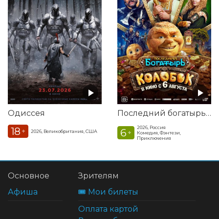
Одиссея
Последний богатырь. Колобок
2026, Россия
18
6
+
2026, Великобритания, США
+
Комедия, Фэнтези,
Приключения
Основное
Зрителям
Афиша
🎟️ Мои билеты
Оплата картой