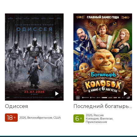
Одиссея
Последний богатырь. Колобок
2026, Россия
18
6
+
2026, Великобритания, США
+
Комедия, Фэнтези,
Приключения