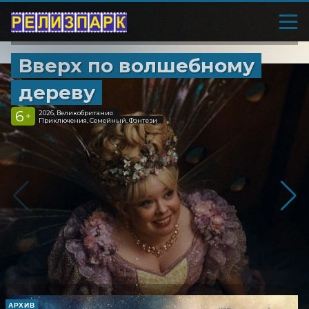
Вверх по волшебному
дереву
6
2026, Великобритания
+
Приключения, Семейный, Фэнтези
АРХИВ