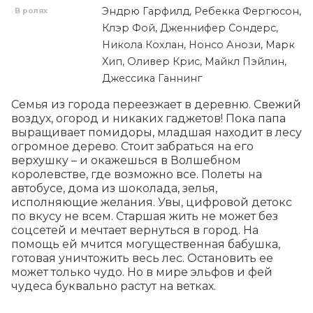
Эндрю Гарфилд, Ребекка Фергюсон,
В ролях
Клэр Фой, Дженнифер Сондерс,
Никола Кохлан, Нонсо Анози, Марк
Хип, Оливер Крис, Майкл Пэйлин,
Джессика Ганнинг
Семья из города переезжает в деревню. Свежий 
воздух, огород и никаких гаджетов! Пока папа 
выращивает помидоры, младшая находит в лесу 
огромное дерево. Стоит забраться на его 
верхушку – и окажешься в Волшебном 
королевстве, где возможно все. Полеты на 
автобусе, дома из шоколада, зелья, 
исполняющие желания. Увы, цифровой детокс 
по вкусу не всем. Старшая жить не может без 
соцсетей и мечтает вернуться в город. На 
помощь ей мчится могущественная бабушка, 
готовая уничтожить весь лес. Остановить ее 
может только чудо. Но в мире эльфов и фей 
чудеса буквально растут на ветках.