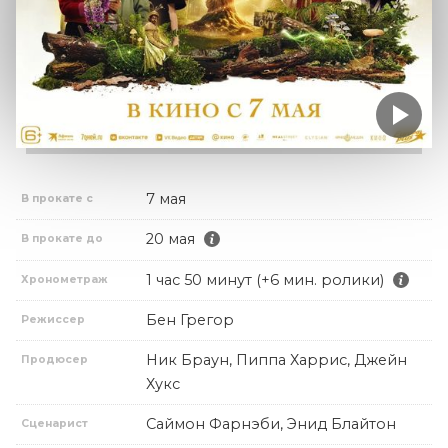
7 мая
В прокате с
20 мая
В прокате до
1 час 50 минут (+6 мин. ролики)
Хронометраж
Бен Грегор
Режиссер
Ник Браун, Пиппа Харрис, Джейн
Продюсер
Хукс
Саймон Фарнэби, Энид Блайтон
Сценарист